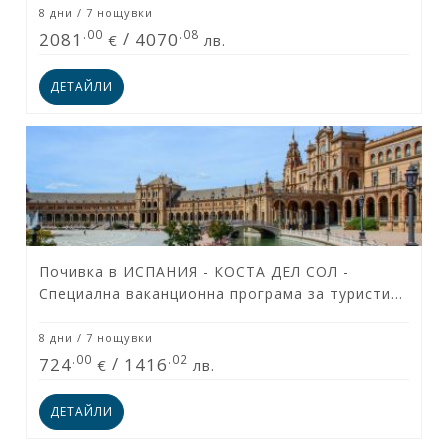
ПОДАРЪЧЕН ВАУЧЕР
8 дни / 7 нощувки
.00
.08
2081
/
4070
€
лв.
БАНКОВИ СМЕТКИ
ДЕТАЙЛИ
ИСКАМ ДА НАУЧА ПОВЕЧЕ ....
КОНТАКТИ
Почивка в ИСПАНИЯ - КОСТА ДЕЛ СОЛ -
Специална ваканционна програма за туристи
над 55 години & техните приятели!
8 дни / 7 нощувки
.00
.02
724
/
1416
€
лв.
ДЕТАЙЛИ