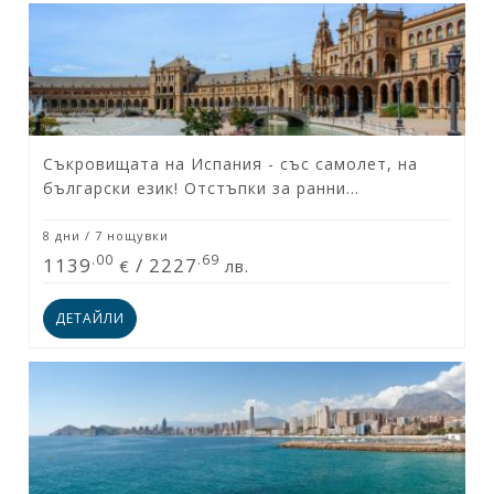
Съкровищата на Испания - със самолет, на
български език! Отстъпки за ранни
записвания!
8 дни / 7 нощувки
.00
.69
1139
/
2227
€
лв.
ДЕТАЙЛИ