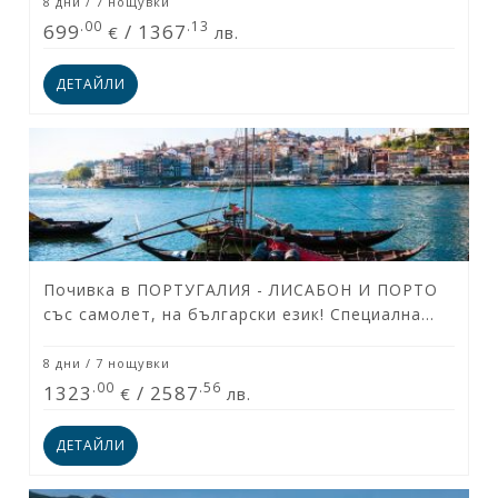
8 дни / 7 нощувки
.00
.13
699
/
1367
€
лв.
ДЕТАЙЛИ
Почивка в ПОРТУГАЛИЯ - ЛИСАБОН И ПОРТО
със самолет, на български език! Специална
ваканционна програма за туристи над 55
години & техните приятели!
8 дни / 7 нощувки
.00
.56
1323
/
2587
€
лв.
ДЕТАЙЛИ