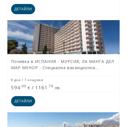
ДЕТАЙЛИ
Почивка в ИСПАНИЯ - МУРСИЯ, ЛА МАНГА ДЕЛ
МАР МЕНОР - Специална ваканционна
програма за туристи над 55 години &
приятели!
8 дни / 7 нощувки
.00
.76
594
/
1161
€
лв.
ДЕТАЙЛИ