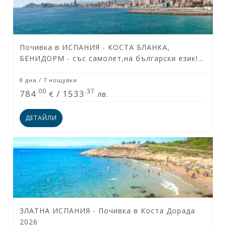
Почивка в ИСПАНИЯ - КОСТА БЛАНКА,
БЕНИДОРМ - със самолет,на български език!
Специална ваканционна програма за туристи
над 55 години & техните приятели!
8 дни / 7 нощувки
.00
.37
784
/
1533
€
лв.
ДЕТАЙЛИ
ЗЛАТНА ИСПАНИЯ - Почивка в Коста Дорада
2026