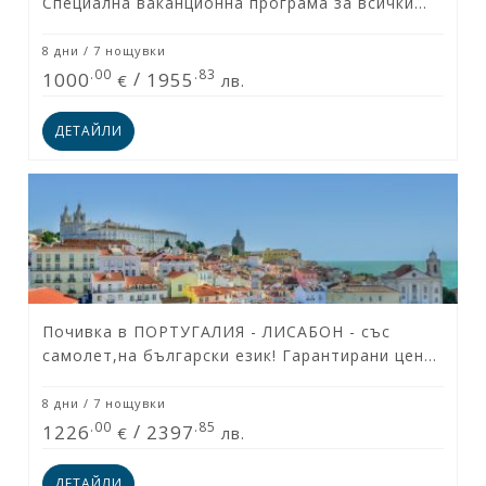
Специална ваканционна програма за всички
възрасти! Всички дати са гарантирани!
8 дни / 7 нощувки
.00
.83
1000
/
1955
€
лв.
ДЕТАЙЛИ
Почивка в ПОРТУГАЛИЯ - ЛИСАБОН - със
самолет,на български език! Гарантирани цени
и места!
8 дни / 7 нощувки
.00
.85
1226
/
2397
€
лв.
ДЕТАЙЛИ