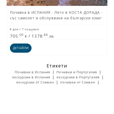
Почивка в ИСПАНИЯ - Лято в КОСТА ДОРАДА -
със самолет и обслужване на български език!
8 дни / 7 нощувки
.00
.86
705
/
1378
€
лв.
ДЕТАЙЛИ
Етикети
|
|
Почивки в Испания
Почивки и Португалия
|
|
екскурзии в Испания
екскурзии в Португалия
|
|
екскурзии от Сливен
почивки от Сливен