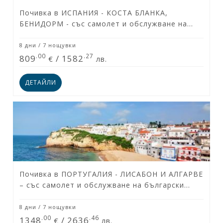
Почивка в ИСПАНИЯ - КОСТА БЛАНКА,
БЕНИДОРМ - със самолет и обслужване на
български език! Гарантирани места!
8 дни / 7 нощувки
.00
.27
809
/
1582
€
лв.
ДЕТАЙЛИ
Почивка в ПОРТУГАЛИЯ - ЛИСАБОН И АЛГАРВЕ
– със самолет и обслужване на български
език! Гарантирани места!
8 дни / 7 нощувки
.00
.46
1348
/
2636
€
лв.