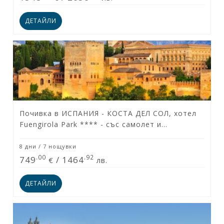
ДЕТАЙЛИ
Почивка в ИСПАНИЯ - КОСТА ДЕЛ СОЛ, хотел
Fuengirola Park **** - със самолет и
обслужване на български език! Гарантирани
места!
8 дни / 7 нощувки
.00
.92
749
/
1464
€
лв.
ДЕТАЙЛИ