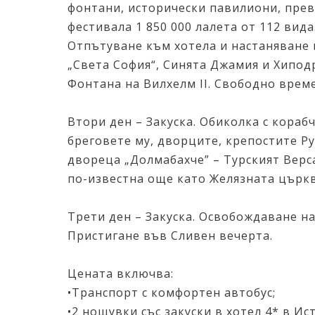
фонтани, исторически павилиони, превъ
фестивала 1 850 000 лалета от 112 вид
Отпътуване към хотела и настаняване 
„Света София“, Синята Джамия и Хипод
Фонтанa на Вилхелм II. Свободно врем
Втори ден – Закуска. Обиколка с кораб
бреговете му, дворците, крепостите Ру
двореца „Долмабахче” – Турският Верс
по-известна още като Желязната църкв
Трети ден – Закуска. Освобождаване н
Пристигане във Сливен вечерта.
Цената включва:
•Транспорт с комфортен автобус;
•2 нощувки със закуски в хотел 4* в Ис