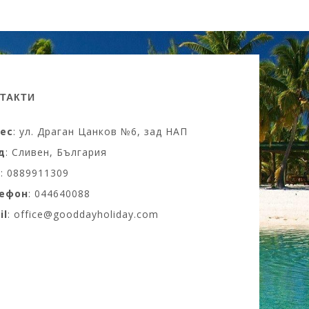
ТАКТИ
ес
: ул. Драган Цанков №6, зад НАП
д
: Сливен, България
M
: 0889911309
ефон
: 044640088
il
:
office@gooddayholiday.com