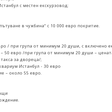
станбул с местен екскурзовод;
ътуване в чужбина“ с 10 000 евро покритие.
евро / при група от минимум 20 души, с включено 
– 50 евро /при група от минимум 20 души – ценат
 такса за двореца/;
вариум Истанбул - 30 евро
е – около 55 евро.
щащи
рждение.