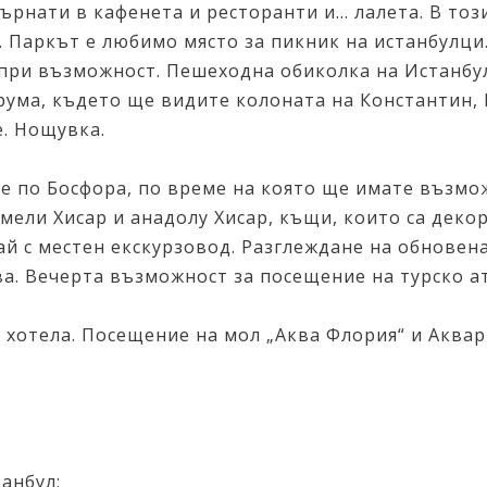
рнати в кафенета и ресторанти и... лалета. В този
а. Паркът е любимо място за пикник на истанбулци
при възможност. Пешеходна обиколка на Истанбул
рума, където ще видите колоната на Константин, 
е. Нощувка.
че по Босфора, по време на която ще имате възмо
мели Хисар и анадолу Хисар, къщи, които са деко
ай с местен екскурзовод. Разглеждане на обновен
а. Вечерта възможност за посещение на турско 
а хотела. Посещение на мол „Аква Флория“ и Аква
танбул;