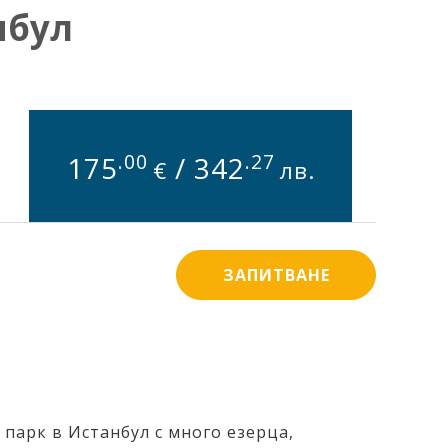
нбул
.00
.27
175
/
342
€
лв.
ЗАПИТВАНЕ
парк в Истанбул с много езерца,