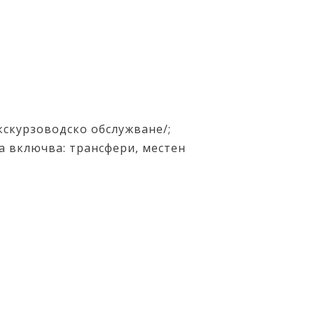
екскурзоводско обслужване/;
а включва: трансфери, местен