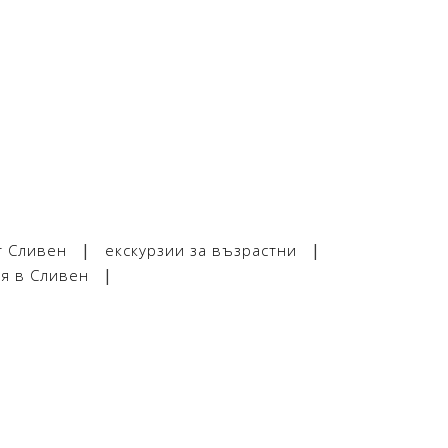
|
|
т Сливен
екскурзии за възрастни
|
ия в Сливен