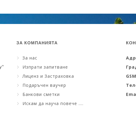
ЗА КОМПАНИЯТА
КОН
За нас
Адр
y“
Изпрати запитване
Гра
Лиценз и Застраховка
GS
Подаръчен ваучер
Тел
Банкови сметки
Ema
Искам да науча повече ....