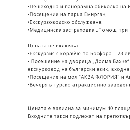
•Пешеходна и панорамна обиколка на И
•Посещение на парка Емирган;
•Екскурзоводско обслужване;
•Медицинска застраховка „Помощ при п
Цената не включва:
•Екскурзия с корабче по Босфора – 23 
• Посещение на двореца „Долма Бахче” 
екскурзовод на български език, входна
•Посещение на мол "АКВА ФЛОРИЯ" и Ак
•Вечеря в турско атракционно заведени
Цената е валидна за минимум 40 пла
Входните такси подлежат на препотвъ