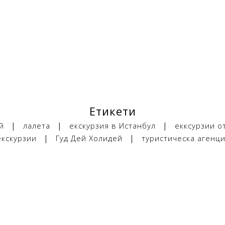
Етикети
|
|
|
й
лалета
екскурзия в Истанбул
екксурзии о
|
|
екскурзии
Гуд Дей Холидей
туристическа агенц