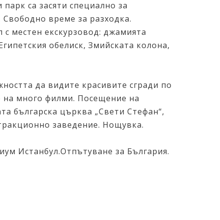
 парк са засяти специално за
. Свободно време за разходка.
 с местен екскурзовод: джамията
Eгипетския обелиск, Змийската колона,
жността да видите красивите сгради по
р на много филми. Посещение на
ата българска църква „Свети Стефан“,
атракционно заведение. Нощувка.
риум Истанбул.Отпътуване за България.