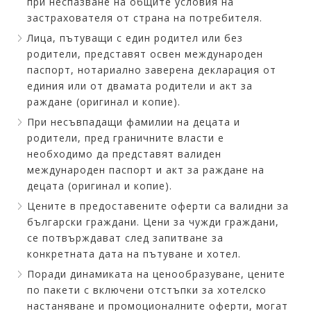
при неспазване на общите условия на
застрахователя от страна на потребителя.
Лица, пътуващи с един родител или без
родители, представят освен международен
паспорт, нотариално заверена декларация от
единия или от двамата родители и акт за
раждане (оригинал и копие).
При несъвпадащи фамилии на децата и
родители, пред граничните власти е
необходимо да представят валиден
международен паспорт и акт за раждане на
децата (оригинал и копие).
Цените в предоставените оферти са валидни за
български граждани. Цени за чужди граждани,
се потвърждават след запитване за
конкретната дата на пътуване и хотел.
Поради динамиката на ценообразуване, цените
по пакети с включени отстъпки за хотелско
настаняване и промоционалните оферти, могат