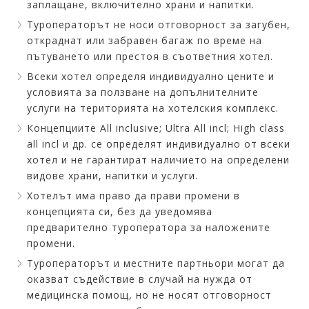
заплащане, включително храни и напитки.
Туроператорът не носи отговорност за загубен,
откраднат или забравен багаж по време на
пътуването или престоя в съответния хотел.
Всеки хотел определя индивидуално цените и
условията за ползване на допълнителните
услуги на територията на хотелския комплекс.
Концепциите All inclusive; Ultra All incl; High class
all incl и др. се определят индивидуално от всеки
хотел и не гарантират наличието на определени
видове храни, напитки и услуги.
Хотелът има право да прави промени в
концепцията си, без да уведомява
предварително туроператора за наложените
промени.
Туроператорът и местните партньори могат да
оказват съдействие в случай на нужда от
медицинска помощ, но не носят отговорност