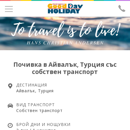
УЧЕНИЧЕСКИ ЕКСКУРЗИИ
ЕКСКУРЗИИ
ПОЧИВКИ
ЕКЗОТИКА
Почивка в Айвалък, Турция със
собствен транспорт
ХОТЕЛИ
САМОЛЕТНИ БИЛЕТИ
ДЕСТИНАЦИЯ
Айвалък, Турция
ЗА НАС
ВИД ТРАНСПОРТ
ИЗПРАТИ ЗАПИТВАНЕ
Собствен транспорт
ЛИЦЕНЗ И ЗАСТРАХОВКА
БРОЙ ДНИ И НОЩУВКИ