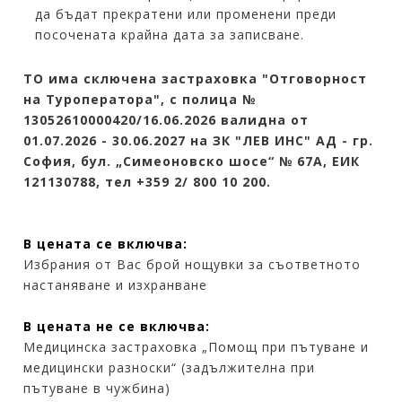
да бъдат прекратени или променени преди
посочената крайна дата за записване.
ТO има сключена застраховка "Отговорност
на Туроператора", с полица №
13052610000420/16.06.2026 валидна от
01.07.2026 - 30.06.2027 на ЗК "ЛЕВ ИНС" АД - гр.
София, бул. „Симеоновско шосе“ № 67А, ЕИК
121130788, тел +359 2/ 800 10 200.
В цената се включва:
Избрания от Вас брой нощувки за съответното
настаняване и изхранване
В цената не се включва:
Медицинска застраховка „Помощ при пътуване и
медицински разноски“ (задължителна при
пътуване в чужбина)