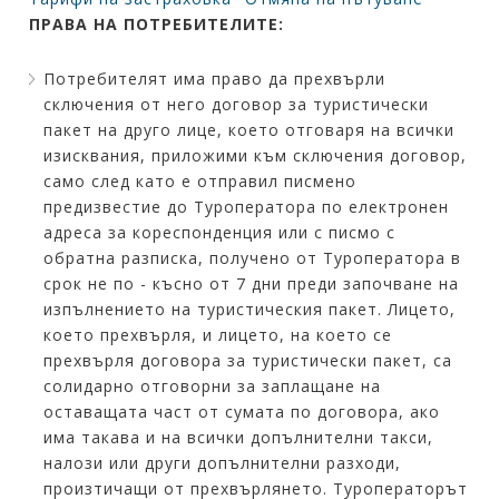
ПРАВА НА ПОТРЕБИТЕЛИТЕ:
Потребителят има право да прехвърли
сключения от него договор за туристически
пакет на друго лице, което отговаря на всички
изисквания, приложими към сключения договор,
само след като е отправил писмено
предизвестие до Туроператора по електронен
адреса за кореспонденция или с писмо с
обратна разписка, получено от Туроператора в
срок не по - късно от 7 дни преди започване на
изпълнението на туристическия пакет. Лицето,
което прехвърля, и лицето, на което се
прехвърля договора за туристически пакет, са
солидарно отговорни за заплащане на
оставащата част от сумата по договора, ако
има такава и на всички допълнителни такси,
налози или други допълнителни разходи,
произтичащи от прехвърлянето. Туроператорът