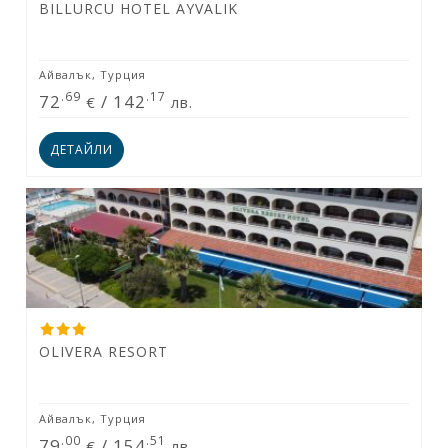
BILLURCU HOTEL AYVALIK
Айвалък, Турция
.69
.17
72
/
142
€
лв.
ДЕТАЙЛИ
OLIVERA RESORT
Айвалък, Турция
.00
.51
79
/
154
€
лв.