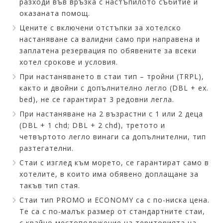
разходи във връзка с настъпилото събитие и
оказаната помощ.
Цените с включени отстъпки за хотелско
настаняване са валидни само при направена и
заплатена резервация по обявените за всеки
хотел срокове и условия.
При настаняването в стаи тип – тройни (TRPL),
както и двойни с допълнително легло (DBL + ex.
bed), не се гарантират 3 редовни легла.
При настаняване на 2 възрастни с 1 или 2 деца
(DBL + 1 chd; DBL + 2 chd), третото и
четвъртото легло винаги са допълнителни, тип
разтегателни.
Стаи с изглед към морето, се гарантират само в
хотелите, в които има обявено доплащане за
такъв тип стая.
Стаи тип PROMO и ECONOMY са с по-ниска цена.
Те са с по-малък размер от стандартните стаи,
с крайно местоположение на територията на