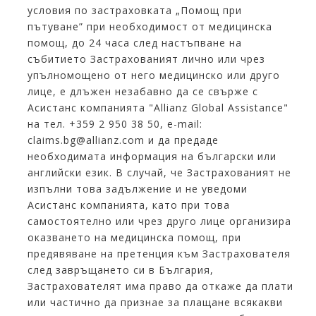
условия по застраховката „Помощ при
пътуване” при необходимост от медицинска
помощ, до 24 часа след настъпване на
събитието Застрахованият лично или чрез
упълномощено от него медицинско или друго
лице, е длъжен незабавно да се свърже с
Асистанс компанията "Allianz Global Assistance"
на тел. +359 2 950 38 50, е-mail:
claims.bg@allianz.com и да предаде
необходимата информация на български или
английски език. В случай, че Застрахованият не
изпълни това задължение и не уведоми
Асистанс компанията, като при това
самостоятелно или чрез друго лице организира
оказването на медицинска помощ, при
предявяване на претенция към Застрахователя
след завръщането си в България,
Застрахователят има право да откаже да плати
или частично да признае за плащане всякакви