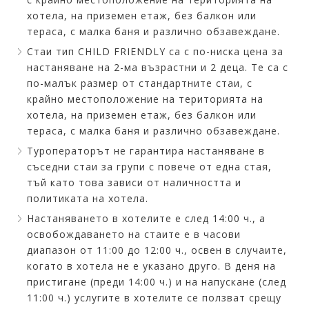
хотела, на приземен етаж, без балкон или
тераса, с малка баня и различно обзавеждане.
Стаи тип CHILD FRIENDLY са с по-ниска цена за
настаняване на 2-ма възрастни и 2 деца. Те са с
по-малък размер от стандартните стаи, с
крайно местоположение на територията на
хотела, на приземен етаж, без балкон или
тераса, с малка баня и различно обзавеждане.
Туроператорът не гарантира настаняване в
съседни стаи за групи с повече от една стая,
тъй като това зависи от наличността и
политиката на хотела.
Настаняването в хотелите е след 14:00 ч., а
освобождаването на стаите е в часови
диапазон от 11:00 до 12:00 ч., освен в случаите,
когато в хотела не е указано друго. В деня на
пристигане (преди 14:00 ч.) и на напускане (след
11:00 ч.) услугите в хотелите се ползват срещу