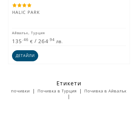
HALIC PARK
Айвалък, Турция
.46
.94
135
/
264
€
лв.
ДЕТАЙЛИ
Етикети
|
|
почивки
Почивка в Турция
Почивка в Айвалък
|