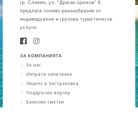
гр. Сливен, ул. “Драган Цанков” 6
предлага голямо разнообразие от
индивидуални и групови туристически
услуги.
ЗА КОМПАНИЯТА
За нас
Изпрати запитване
Лиценз и Застраховка
Подаръчен ваучер
Банкови сметки
Искам да науча повече ....
КОНТАКТИ
Адрес
: ул. Драган Цанков №6, зад НАП