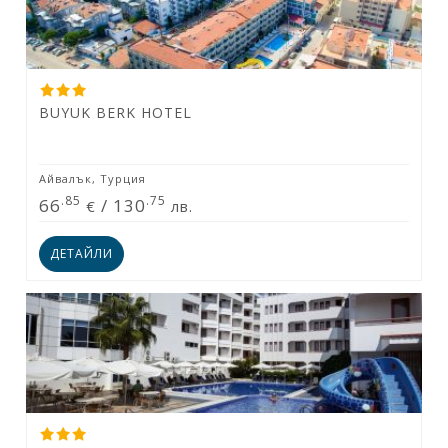
BUYUK BERK HOTEL
Айвалък, Турция
.85
.75
66
/
130
€
лв.
ДЕТАЙЛИ