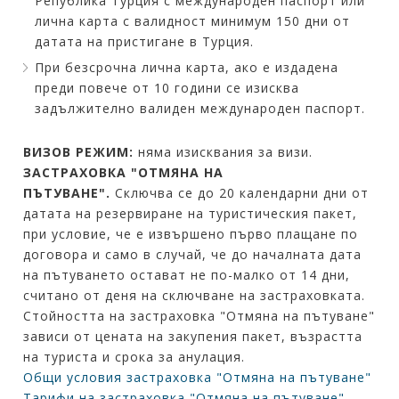
Република Турция с международен паспорт или
лична карта с валидност минимум 150 дни от
датата на пристигане в Турция.
При безсрочна лична карта, ако е издадена
преди повече от 10 години се изисква
задължително валиден международен паспорт.
ВИЗОВ РЕЖИМ:
няма изисквания за визи.
ЗАСТРАХОВКА "ОТМЯНА НА
ПЪТУВАНЕ".
Сключва се до 20 календарни дни от
датата на резервиране на туристическия пакет,
при условие, че е извършено първо плащане по
договора и само в случай, че до началната дата
на пътуването остават не по-малко от 14 дни,
считано от деня на сключване на застраховката.
Стойността на застраховка "Отмяна на пътуване"
зависи от цената на закупения пакет, възрастта
на туриста и срока за анулация.
Общи условия застраховка "Отмяна на пътуване"
Тарифи на застраховка "Отмяна на пътуване"