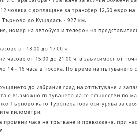
к и Стара Загора - тръгване за всички обявени д
12 човека с доплащане за трансфер 12,50 евро на 
 Търново до Кушадасъ - 927 км.
ия, номер на автобуса и телефон на представител
сове от 13:00 до 17:00 ч.
часове от 15:00 до 21:00 ч. в зависимост от точн
 14 - 16 часа в посока. По време на пътуването 
връщането до избрания град на отпътуване и запа
та е възможно пътуването да се осъществи по ма
ко Търново като Туроператора осигурява за сво
ите километри.
а промени часа на тръгване и превозвача, при на
я.