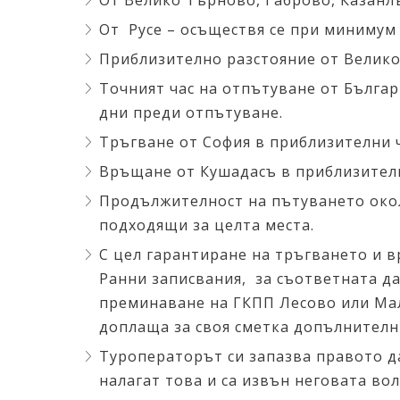
От Велико Търново, Габрово, Казанлъ
От Русе – осъществя се при минимум 
Приблизително разстояние от Велико
Точният час на отпътуване от Българ
дни преди отпътуване.
Тръгване от София в приблизителни ча
Връщане от Кушадасъ в приблизителни 
Продължителност на пътуването около
подходящи за целта места.
С цел гарантиране на тръгването и 
Ранни записвания, за съответната да
преминаване на ГКПП Лесово или Мал
доплаща за своя сметка допълнителн
Туроператорът си запазва правото д
налагат това и са извън неговата вол