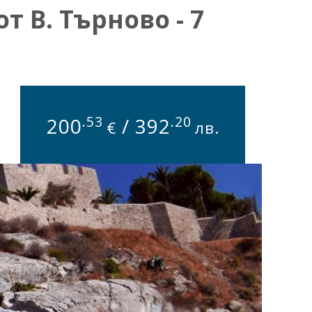
т В. Търново - 7
.53
.20
200
/
392
€
лв.