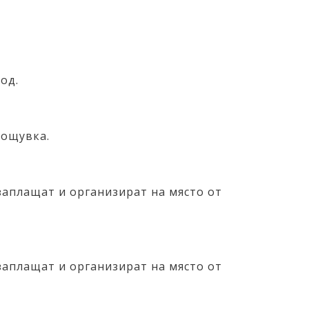
од.
Нощувка.
заплащат и организират на място от
заплащат и организират на място от