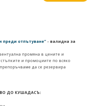
ни преди отпътуване“
-
валидна за
евентуална промяна в цените и
отстъпките и промоциите по всяко
 препоръчваме да се резервира
ОВО ДО КУШАДАСЪ: