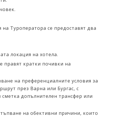
ати.
човек.
я на Tуроператора се предоставят два
ата локация на хотела.
се правят кратки почивки на
зване на преференциалните условия за
ршрут през Варна или Бургас, с
я сметка допълнителен трансфер или
стъпване на обективни причини, които