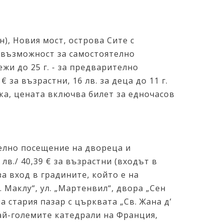
н), Новия мост, острова Сите с
- възможност за самостоятелно
жи до 25 г. - за предварително
 за възрастни, 16 лв. за деца до 11 г.
ка, цената включва билет за едночасов
телно посещение на двореца и
в./ 40,39 € за възрастни (входът в
за вход в градините, който е на
. Маклу“, ул. „Мартенвил“, двора „Сен
на стария пазар с църквата „Св. Жана д’
най-големите катедрали на Франция,