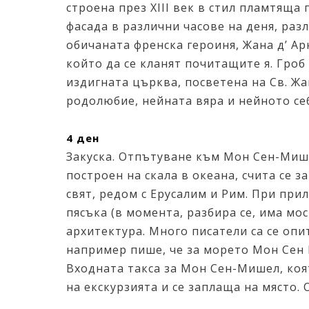
строена през XIII век в стил пламтяща
фасада в различни часове на деня, раз
обичаната френска героиня, Жана д’ Арк
който да се кланят почитащите я. Гроб 
издигната църква, посветена на Св. Жан
родолюбие, нейната вяра и нейното се
4 ден
Закуска. Отпътуване към Мон Сен-Мише
построен на скала в океана, счита се 
свят, редом с Ерусалим и Рим. При при
пясъка (в момента, разбира се, има мос
архитектура. Много писатели са се оп
например пише, че за морето Мон Сен 
Входната такса за Мон Сен-Мишел, коят
на екскурзията и се заплаща на място.