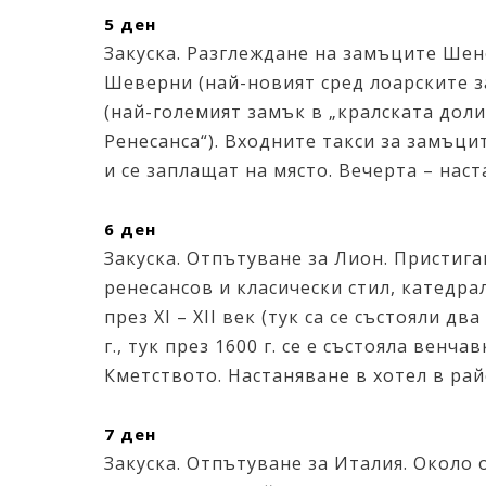
5 ден
Закуска. Разглеждане на замъците Шен
Шеверни (най-новият сред лоарските з
(най-големият замък в „кралската доли
Ренесанса“). Входните такси за замъци
и се заплащат на място. Вечерта – на
6 ден
Закуска. Отпътуване за Лион. Пристига
ренесансов и класически стил, катедра
през XI – XII век (тук са се състояли дв
г., тук през 1600 г. се е състояла венч
Кметството. Настаняване в хотел в ра
7 ден
Закуска. Отпътуване за Италия. Около 