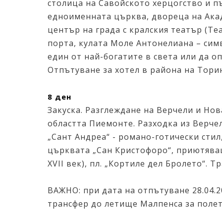
столица на Савойското херцогство и пъ
едноименната църква, двореца на Акад
център на града с кралския театър (Т
порта, кулата Моле Антонелиана – сим
един от най-богатите в света или да о
Отпътуване за хотел в района на Тори
8 ден
Закуска. Разглеждане на Верчели и Нов
областта Пиемонте. Разходка из Верчел
„Сант Андреа“ - романо-готически стил, 
църквата „Сан Кристофоро“, приютяващ
XVII век), пл. „Кортиле дел Бролето“. Т
ВАЖНО: при дата на отпътуване 28.04.2
трансфер до летище Малпенса за полет М