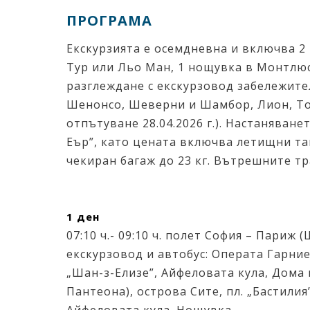
ПРОГРАМА
Екскурзията е осемдневна и включва 2
Тур или Льо Ман, 1 нощувка в Монтлюс
разглеждане с екскурзовод забележите
Шенонсо, Шеверни и Шамбор, Лион, Тор
отпътуване 28.04.2026 г.). Настаняване
Еър”, като цената включва летищни так
чекиран багаж до 23 кг. Вътрешните т
1 ден
07:10 ч.- 09:10 ч. полет София – Париж
екскурзовод и автобус: Операта Гарние
„Шан-з-Елизе”, Айфеловата кула, Дома
Пантеона), острова Сите, пл. „Бастили