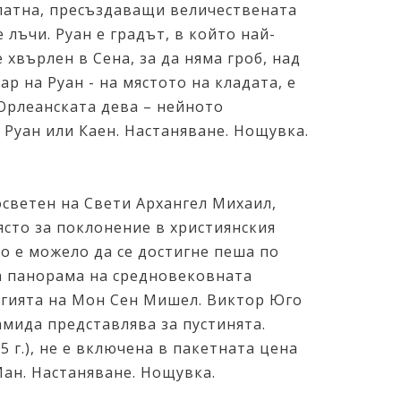
платна, пресъздаващи величествената
 лъчи. Руан е градът, в който най-
 хвърлен в Сена, за да няма гроб, над
р на Руан - на мястото на кладата, е
т Орлеанската дева – нейното
 Руан или Каен. Настаняване. Нощувка.
светен на Свети Архангел Михаил,
място за поклонение в християнския
го е можело да се достигне пеша по
ска панорама на средновековната
магията на Мон Сен Мишел. Виктор Юго
мида представлява за пустинята.
 г.), не е включена в пакетната цена
Ман. Настаняване. Нощувка.