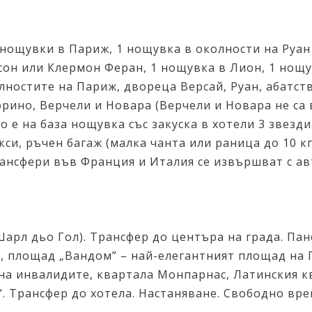
 нощувки в Париж, 1 нощувка в околности на Руан
он или Клермон Феран, 1 нощувка в Лион, 1 нощу
лностите на Париж, двореца Версай, Руан, абатс
ино, Верчели и Новара (Верчели и Новара не са 
то е на база нощувка със закуска в хотели 3 звезд
си, ръчен багаж (малка чанта или раница до 10 кг
рансфери във Франция и Италия се извършват с ав
 (Шарл дьо Гол). Трансфер до центъра на града. Па
, площад „Вандом” – най-елегантният площад на П
 на инвалидите, квартала Монпарнас, Латинския к
я”. Трансфер до хотела. Настаняване. Свободно вр