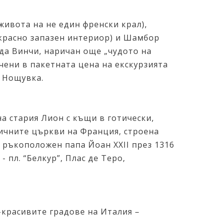
живота на не един френски крал),
екрасно запазен интериор) и Шамбор
 да Винчи, наричан още „чудото на
ючени в пакетната цена на екскурзията
. Нощувка.
на стария Лион с къщи в готически,
тичните църкви на Франция, строена
 бил ръкоположен папа Йоан XXII през 1316
- пл. “Белкур”, Плас де Теро,
й-красивите градове на Италия –