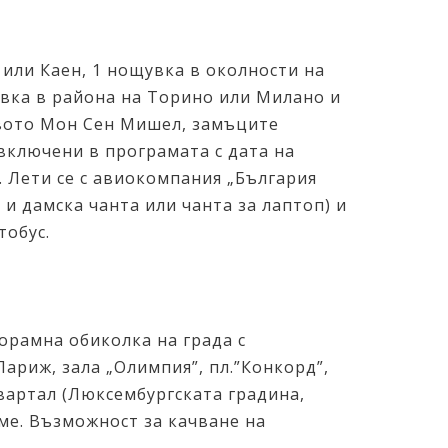
 или Каен, 1 нощувка в околности на
вка в района на Торино или Милано и
твото Мон Сен Мишел, замъците
включени в програмата с дата на
и. Лети се с авиокомпания „България
 и дамска чанта или чанта за лаптоп) и
тобус.
норамна обиколка на града с
ариж, зала „Олимпия”, пл.”Конкорд”,
вартал (Люксембургската градина,
еме. Възможност за качване на