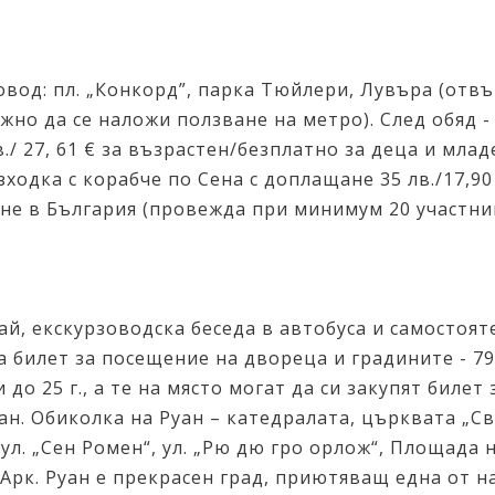
овод: пл. „Конкорд”, парка Тюйлери, Лувъра (отвъ
но да се наложи ползване на метро). След обяд 
/ 27, 61 € за възрастен/безплатно за деца и младе
ходка с корабче по Сена с доплащане 35 лв./17,90 €
не в България (провежда при минимум 20 участни
ай, екскурзоводска беседа в автобуса и самостоя
 билет за посещение на двореца и градините - 79 л
до 25 г., а те на място могат да си закупят билет 
ан. Обиколка на Руан – катедралата, църквата „Св
, ул. „Сен Ромен“, ул. „Рю дю гро орлож“, Площада 
 Арк. Руан е прекрасен град, приютяващ една от 