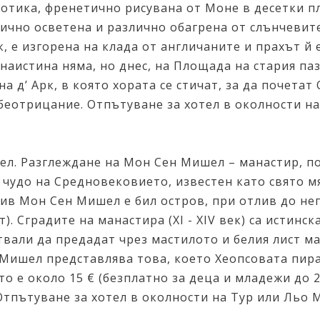
 готика, френетично рисувана от Моне в десетки 
лично осветена и различно обагрена от слънчевите
, е изгорена на клада от англичаните и прахът й е
наистина няма, но днес, на Площада на стария паза
а д’ Арк, в която хората се стичат, за да почета
беотрицание. Отпътуване за хотел в околности на
л. Разглеждане на Мон Сен Мишел – манастир, по
за чудо на Средновековието, известен като свято 
лив Мон Сен Мишел е бил остров, при отлив до не
т). Сградите на манастира (XI - XIV век) са истин
итвали да предадат чрез мастилото и белия лист 
Мишел представлява това, което Хеопсовата пира
о е около 15 € (безплатно за деца и младежи до 25
 Отпътуване за хотел в околности на Тур или Льо 