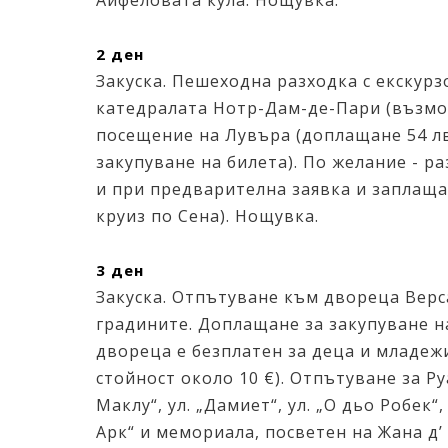
Айфеловата кула. Нощувка.
2 ден
Закуска. Пешеходна разходка с екскурз
катедралата Нотр-Дам-де-Пари (възмож
посещение на Лувъра (доплащане 54 лв.
закупуване на билета). По желание - раз
и при предварителна заявка и заплаща
круиз по Сена). Нощувка.
3 ден
Закуска. Отпътуване към двореца Верс
градините. Доплащане за закупуване на
двореца е безплатен за деца и младежи 
стойност около 10 €). Отпътуване за Ру
Маклу“, ул. „Дамиет“, ул. „О дьо Робек“
Арк“ и мемориала, посветен на Жана д’