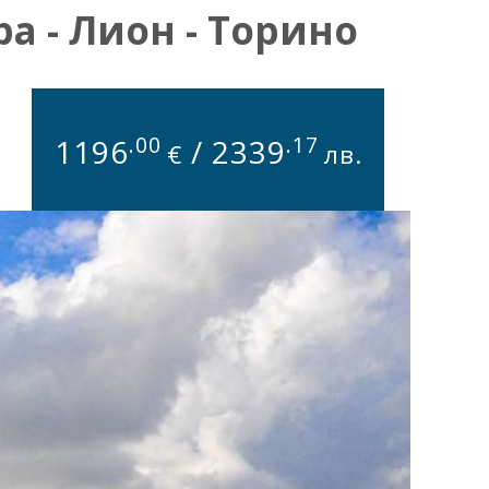
а - Лион - Торино
.00
.17
1196
/
2339
€
лв.