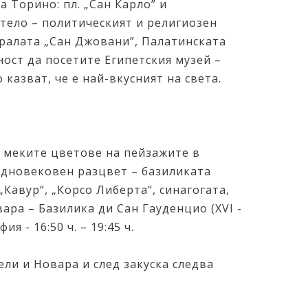
 Торино: пл. „Сан Карло” и
тело – политическият и религиозен
дралата „Сан Джовани”, Палатинската
ост да посетите Египетския музей –
казват, че е най-вкусният на света.
и меките цветове на пейзажите в
редновековен разцвет – базиликата
 „Кавур“, „Корсо Либерта“, синагогата,
ра – Базилика ди Сан Гауденцио (XVI -
 - 16:50 ч. – 19:45 ч.
ели и Новара и след закуска следва