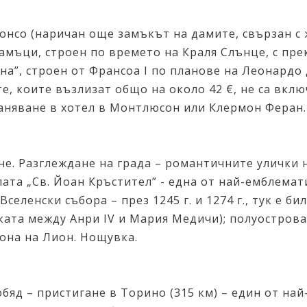
онсо (наричан още замъкът на дамите, свързан с 
амъци, строен по времето на Краля Слънце, с пр
на”, строен от Франсоа I по планове на Леонардо
те, коите възлизат общо на около 42 €, не са вкл
станяване в хотел в Монтлюсон или Клермон Феран
не. Разглеждане на града – романтичните улички 
лата „Св. Йоан Кръстител” - една от най-емблема
а Вселенски събора – през 1245 г. и 1274 г., тук е
авката между Анри IV и Мария Медичи); полуострова 
йона на Лион. Нощувка.
обяд – пристигане в Торино (315 км) – един от на