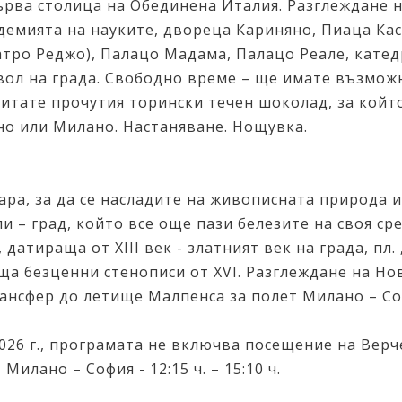
рва столица на Обединена Италия. Разглеждане на
емията на науките, двореца Кариняно, Пиаца Кас
еатро Реджо), Палацо Мадама, Палацо Реале, кате
вол на града. Свободно време – ще имате възможн
питате прочутия торински течен шоколад, за който 
но или Милано. Настаняване. Нощувка.
ара, за да се насладите на живописната природа 
и – град, който все още пази белезите на своя с
датираща от XIII век - златният век на града, пл.
а безценни стенописи от XVI. Разглеждане на Нова
рансфер до летище Малпенса за полет Милано – София
026 г., програмата не включва посещение на Верч
илано – София - 12:15 ч. – 15:10 ч.