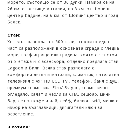
морето, състоящо се от 36 дупки. Намира се на
26 км. от летище Анталия, на 3 км. от Шопинг
център Кадрие, на 6 км. от Шопинг център и град
Белек.
Стаи:
Хотелът разполага с 600 стаи, от които една
част са разположени в основната сграда с гледка
море, голф игрище или градина, която се състои
от 8 етажа и 8 асансьора, отделно предлага стаи
Lagoon и Вили. Всяка стая разполага с
комфортни легла и матраци, климатик, сателитна
телевизия с 49" HD LCD TV., телефон, баня с душ,
премиум козметика Etro/ Bvlgari, козметично
огледало, халат и чехли за СПА, сешоар, мини
бар, сет за кафе и чай, сейф, балкон, wifi, меню с
избор на възглавници, дигигателн ключ за
осветление.
В хотела: