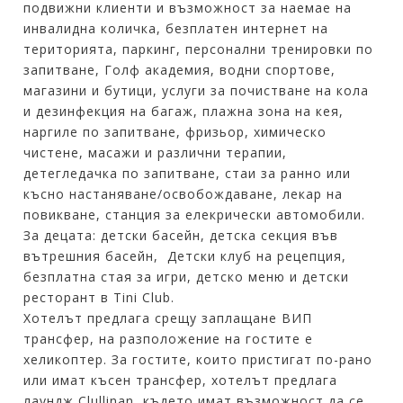
подвижни клиенти и възможност за наемае на
инвалидна количка, безплатен интернет на
територията, паркинг, персонални тренировки по
запитване, Голф академия, водни спортове,
магазини и бутици, услуги за почистване на кола
и дезинфекция на багаж, плажна зона на кея,
наргиле по запитване, фризьор, химическо
чистене, масажи и различни терапии,
детегледачка по запитване, стаи за ранно или
късно настаняване/освобождаване, лекар на
повикване, станция за елекрически автомобили.
За децата: детски басейн, детска секция във
вътрешния басейн, Детски клуб на рецепция,
безплатна стая за игри, детско меню и детски
ресторант в Tini Club.
Хотелът предлага срещу заплащане ВИП
трансфер, на разположение на гостите е
хеликоптер. За гостите, които пристигат по-рано
или имат късен трансфер, хотелът предлага
лаундж Clullinan, където имат възможност да се