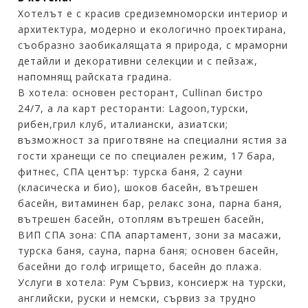
Хотелът е с красив средиземноморски интериор и
архитектура, модерно и екологично проектирана,
съобразно заобикалящата я природа, с мраморни
детайли и декоративни селекции и с пейзаж,
напомнящ райската градина.
В хотела: основен ресторант, Cullinan бистро
24/7, а ла карт ресторанти: Lagoon,турски,
рибен,грил клуб, италиански, азиатски;
възможност за приготвяне на специални ястия за
гости хранещи се по специален режим, 17 бара,
фитнес, СПА център: турска баня, 2 сауни
(класическа и био), шоков басейн, вътрешен
басейн, витаминен бар, релакс зона, парна баня,
вътрешен басейн, отоплям вътрешен басейн,
ВИП СПА зона: СПА апартамент, зони за масажи,
турска баня, сауна, парна баня; основен басейн,
басейни до голф игрището, басейн до плажа.
Услуги в хотела: Рум Сървиз, консиерж на турски,
английски, руски и немски, сървиз за трудно