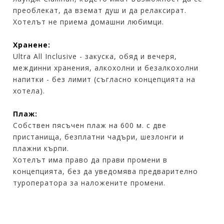
преоблекат, да вземат душ и да релаксират.
Хотелът не приема домашни любимци.
Хранене:
Ultra All Inclusive - закуска, обяд и вечеря,
междинни хранения, алкохолни и безалкохолни
напитки - без лимит (съгласно концепцията на
хотела).
Плаж:
Собствен пясъчен плаж на 600 м. с две
пристанища, безплатни чадъри, шезлонги и
плажни кърпи.
Хотелът има право да прави промени в
концепцията, без да уведомява предварително
туроператора за наложените промени.