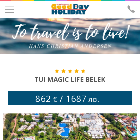
УЧЕНИЧЕСКИ ЕКСКУРЗИИ
ЕКСКУРЗИИ
ПОЧИВКИ
ЕКЗОТИКА
ХОТЕЛИ
TUI MAGIC LIFE BELEK
САМОЛЕТНИ БИЛЕТИ
862
/
1687
€
лв.
ЗА НАС
ИЗПРАТИ ЗАПИТВАНЕ
ЛИЦЕНЗ И ЗАСТРАХОВКА