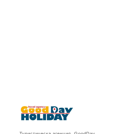
Туристическа агенция „GoodDay