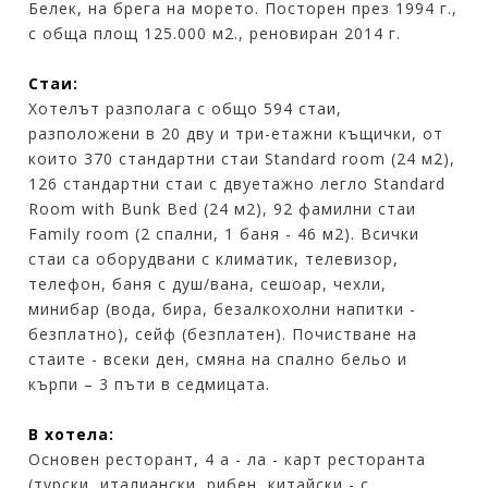
Белек, на брега на морето. Посторен през 1994 г.,
с обща площ 125.000 м2., реновиран 2014 г.
Стаи:
Хотелът разполага с общо 594 стаи,
разположени в 20 дву и три-етажни къщички, от
които 370 стандартни стаи Standard room (24 м2),
126 стандартни стаи с двуетажно легло Standard
Room with Bunk Bed (24 м2), 92 фамилни стаи
Family room (2 спални, 1 баня - 46 м2). Всички
стаи са оборудвани с климатик, телевизор,
телефон, баня с душ/вана, сешоар, чехли,
минибар (вода, бира, безалкохолни напитки -
безплатно), сейф (безплатен). Почистване на
стаите - всеки ден, смяна на спално бельо и
кърпи – 3 пъти в седмицата.
В хотела:
Основен ресторант, 4 а - ла - карт ресторанта
(турски, италиански, рибен, китайски - с