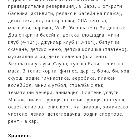
предварителна резервация), 8 бара, 3 открити
басейна (активити, релакс и басейн на плажа),
дискотека, водни пързалки, СПА център,
магазини, паркинг, Wi-Fi (безплатен). За децата:
Два открити басейна, детска площадка, мини
клуб (4-12г.), джуниър клуб (13-16г.), батут за
скачане, детско меню, детска количка (платено),
музикални игри, детегледачка (платено).
Безплатни услуги: Сауна, турска баня, тенис на
маса, 3 тенис корта, фитнес, дартс, боча, билярд,
скуош, водна гимнастика, аеробика, плажен
волейбол, мини футбол, стрелба с лък,
тематични вечери, анимация. Платени услуги:
Масаж, пилинг, уроци по тенис, уроци по скуош,
осветление за тенис корт, катамаран, химическо
чистене, лекар, детегледачка, водни спортове,
рент - а кар.
Хранене: