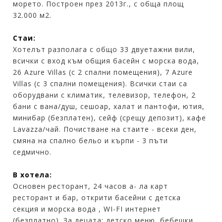
морето. Построен през 2013г., с обща площ
32.000 м2.
Стаи:
Хотелът разполага с общо 33 двуетажни вили,
всички с вход към общия басейн с морска вода,
26 Azure Villas (с 2 спални помещения), 7 Azure
Villas (с 3 спални помещения). Всички стаи са
оборудвани с климатик, телевизор, телефон, 2
бани с вана/душ, сешоар, халат и пантофи, ютия,
минибар (безплатен), сейф (срещу депозит), кафе
Lavazza/чай. Почистване на стаите - всеки ден,
смяна на спално бельо и кърпи - 3 пъти
седмично.
В хотела:
Основен ресторант, 24 часов а- ла карт
ресторант и бар, открити басейни с детска
секция и морска вода , WI-FI интернет
(безплaтно). За децата: детско меню, бебешки