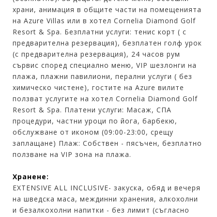
храни, анимация в общите части на помещенията
на Azure Villas или в хотел Cornelia Diamond Golf
Resort & Spa. Безплатни услуги: тенис корт ( с
предварителна резервация), безплатен голф урок
(с предварителна резервация), 24 часов рум
сървис според специално меню, VIP шезлонги на
плажа, плажни павилиони, перални услуги ( без
химическо чистене), гостите на Azure вилите
ползват услугите на хотел Cornelia Diamond Golf
Resort & Spa. Платени услуги: Масаж, СПА
процедури, частни уроци по йога, барбекю,
обслужване от иконом (09:00-23:00, срещу
заплащане) Плаж: Собствен - пясъчен, безплатно
ползване на VIP зона на плажа.
Хранене:
EXTENSIVE ALL INCLUSIVE- закуска, обяд и вечеря
на шведска маса, междинни хранения, алкохолни
и безалкохолни напитки - без лимит (съгласно