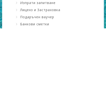
Изпрати запитване
Лиценз и Застраховка
Подаръчен ваучер
Банкови сметки
Искам да науча повече ....
КОНТАКТИ
Адрес
: ул. Драган Цанков №6, зад НАП
Град
: Сливен, България
GSM
: 0889911309
Телефон
: 044640088
Email
:
office@gooddayholiday.com
Copyright Good Day Holiday 2022