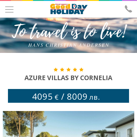
УЧЕНИЧЕСКИ ЕКСКУРЗИИ
ЕКСКУРЗИИ
ПОЧИВКИ
ЕКЗОТИКА
ХОТЕЛИ
AZURE VILLAS BY CORNELIA
САМОЛЕТНИ БИЛЕТИ
4095
/
8009
€
лв.
ЗА НАС
ИЗПРАТИ ЗАПИТВАНЕ
ЛИЦЕНЗ И ЗАСТРАХОВКА