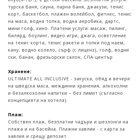
турска баня, сауна, парна баня, джакузи, тенис
корт, баскетбол, плажен волейбол, фитнес, тенис
на маса, водна топка, водна аеробика, дартс,
мини голф, кино. Платени услуги: масаж, пилинг,
билярд, боулинг, видео игри, джага, осветление
на тенис корта, тенис ракети и топки под наем,
кану, водно колело, сърф (с лиценз), голф, водни
ски, банан, фризьорски салон, СПА-център
Хранене:
ULTIMATE ALL INCLUSIVE - закуска, обяд и вечеря
на шведска маса, междинни хранения, алкохолни
и безалкохолни напитки – без лимит (съгласно
концепцията на хотела).
Плаж:
Собствен плаж, безплатни чадъри и шезлонги на
плажа и на басейна. Плажни хавлии - с карта за
хавлия и срещу депозит.