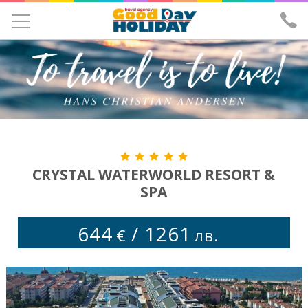
УЧЕНИЧЕСКИ ЕКСКУРЗИИ
ЕКСКУРЗИИ
ПОЧИВКИ
ЕКЗОТИКА
ХОТЕЛИ
CRYSTAL WATERWORLD RESORT &
SPA
САМОЛЕТНИ БИЛЕТИ
ЗА НАС
644
/
1261
€
лв.
ИЗПРАТИ ЗАПИТВАНЕ
ЛИЦЕНЗ И ЗАСТРАХОВКА