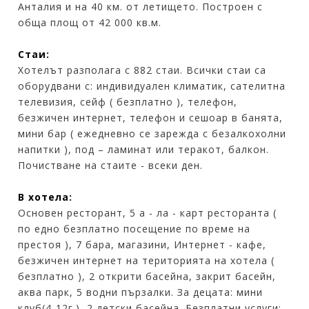
Анталия и на 40 км. от летището. Построен с
обща площ от 42 000 кв.м.
Стаи:
Хотелът разполага с 882 стаи. Всички стаи са
оборудвани с: индивидуален климатик, сателитна
телевизия, сейф ( безплатно ), телефон,
безжичен интернет, телефон и сешоар в банята,
мини бар ( ежедневно се зарежда с безалкохолни
напитки ), под – ламинат или теракот, балкон.
Почистване на стаите - всеки ден.
В хотела:
Основен ресторант, 5 a - лa - карт ресторанта (
по едно безплатно посещение по време на
престоя ), 7 бара, магазини, Интернет - кафе,
безжичен интернет на територията на хотела (
безплатно ), 2 открити басейна, закрит басейн,
аква парк, 5 водни пързалки. За децата: мини
клуб(4-12г.), 2 детски басейна. Безплатни услуги: