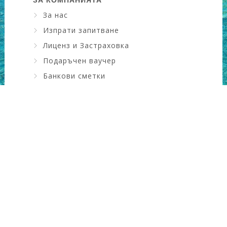
ЗА КОМПАНИЯТА
За нас
Изпрати запитване
Лиценз и Застраховка
Подаръчен ваучер
Банкови сметки
Искам да науча повече ....
КОНТАКТИ
Адрес
: ул. Драган Цанков №6, зад НАП
Град
: Сливен, България
GSM
: 0889911309
Телефон
: 044640088
Email
:
office@gooddayholiday.com