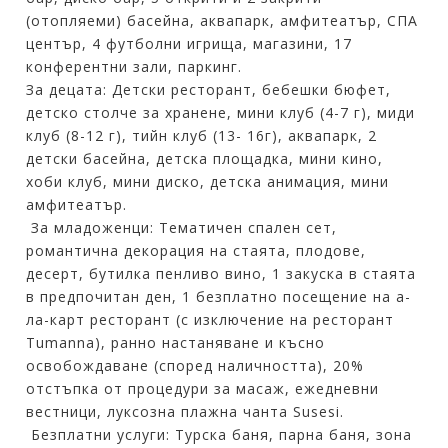
(отопляеми) басейна, аквапарк, амфитеатър, СПА
център, 4 футболни игрища, магазини, 17
конферентни зали, паркинг.
За децата: Дeтски ресторант, бебешки бюфет,
детско столче за хранене, мини клуб (4-7 г), миди
клуб (8-12 г), тийн клуб (13- 16г), аквапарк, 2
детски басейна, детска площадка, мини кино,
хоби клуб, мини диско, детска анимация, мини
амфитеатър.
За младоженци: Тематичен спален сет,
романтична декорация на стаята, плодове,
десерт, бутилка пенливо вино, 1 закуска в стаята
в предпочитан ден, 1 безплатно посещение на а-
ла-карт ресторант (с изключение на ресторант
Tumanna), ранно настаняване и късно
освобождаване (според наличността), 20%
отстъпка от процедури за масаж, ежедневни
вестници, луксозна плажна чанта Susesi.
Безплатни услуги: Турска баня, парна баня, зона