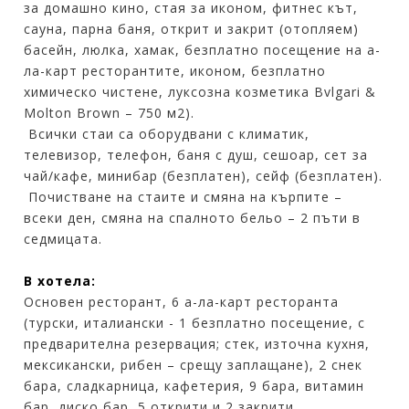
за домашно кино, стая за иконом, фитнес кът,
сауна, парна баня, открит и закрит (отопляем)
басейн, люлка, хамак, безплатно посещение на а-
ла-карт ресторантите, иконом, безплатно
химическо чистене, луксозна козметика Bvlgari &
Molton Brown – 750 м2).
Всички стаи са оборудвани с климатик,
телевизор, телефон, баня с душ, сешоар, сет за
чай/кафе, минибар (безплатен), сейф (безплатен).
Почистване на стаите и смяна на кърпите –
всеки ден, смяна на спалното бельо – 2 пъти в
седмицата.
В хотела:
Основен ресторант, 6 а-ла-карт ресторанта
(турски, италиански - 1 безплатно посещение, с
предварителна резервация; стек, източна кухня,
мексикански, рибен – срещу заплащане), 2 снек
бара, сладкарница, кафетерия, 9 бара, витамин
бар, диско бар, 5 открити и 2 закрити