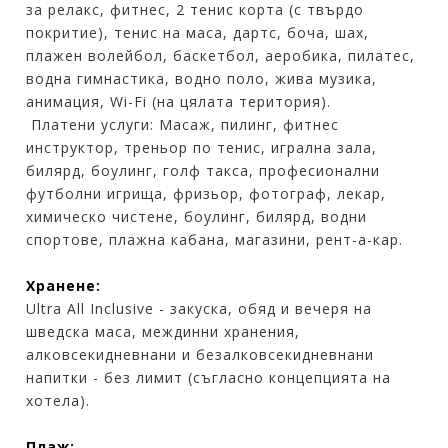
за релакс, фитнес, 2 тенис корта (с твърдо
покритие), тенис на маса, дартс, боча, шах,
плажен волейбол, баскетбол, аеробика, пилатес,
водна гимнастика, водно поло, жива музика,
анимация, Wi-Fi (на цялата територия).
Платени услуги: Масаж, пилинг, фитнес
инструктор, треньор по тенис, игрална зала,
билярд, боулинг, голф такса, професионални
футболни игрища, фризьор, фотограф, лекар,
химическо чистене, боулинг, билярд, водни
спортове, плажна кабана, магазини, рент-а-кар.
Хранене:
Ultra All Inclusive - закуска, обяд и вечеря на
шведска маса, междинни хранения,
алковсекидневнани и безалковсекидневнани
напитки - без лимит (съгласно концепцията на
хотела).
Плаж: