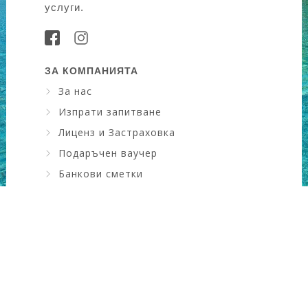
услуги.
ЗА КОМПАНИЯТА
За нас
Изпрати запитване
Лиценз и Застраховка
Подаръчен ваучер
Банкови сметки
Искам да науча повече ....
КОНТАКТИ
Адрес
: ул. Драган Цанков №6, зад НАП
Град
: Сливен, България
GSM
: 0889911309