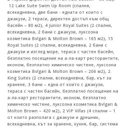
12 Lake Suite Swim Up Room (спалня,
всекидневна, две бани - едната от които с
джакузи, 2 тераси, директен достъп към общ
басейн – 80 м2), 4 Junior Royal Suites (2 спални,
всекидневна, 2 бани с джакузи, луксозна
козметика Bvlgari & Molton Brown – 165 м2), 15
Royal Suites (2 спални, всекидневна, 2 бани с
джакузи и изглед море, тераса с частен басейн,
безплатно посещение на а-ла-карт ресторантите,
иконом, безплатно химическо чистене, луксозна
козметика Bvlgari & Molton Brown – 206 м2), 2
King Suites (2 спални, всекидневна, бар, кът за
хранене, 3 бани – една от които с джакузи,
тераса с частен басейн, безплатно посещение на
а-ла-карт ресторантите, иконом, безплатно
химическо чистене, луксозна козметика Bvlgari &
Molton Brown – 420 м2), 2 VIP Villas (4 спални – 1
от които разполага с джакузи и дрешник,
всекидневна, кът за хранене, кухня, бар, система