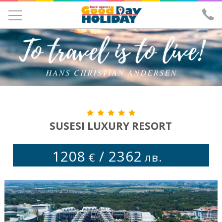
УЧЕНИЧЕСКИ ЕКСКУРЗИИ
ЕКСКУРЗИИ
ПОЧИВКИ
ЕКЗОТИКА
ХОТЕЛИ
SUSESI LUXURY RESORT
САМОЛЕТНИ БИЛЕТИ
1208
/
2362
€
лв.
ЗА НАС
ИЗПРАТИ ЗАПИТВАНЕ
ЛИЦЕНЗ И ЗАСТРАХОВКА