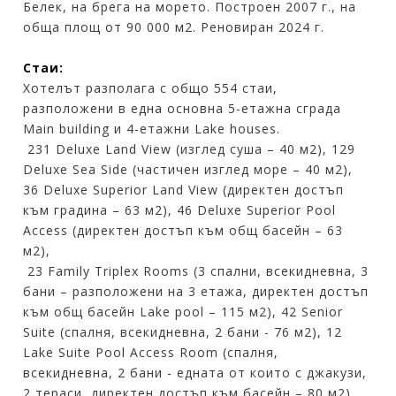
Белек, на брега на морето. Построен 2007 г., на
обща площ от 90 000 м2. Реновиран 2024 г.
Стаи:
Хотелът разполага с общо 554 стаи,
разположени в една основна 5-етажна сграда
Main building и 4-етажни Lake houses.
231 Deluxe Land View (изглед суша – 40 м2), 129
Deluxe Sea Side (частичен изглед море – 40 м2),
36 Deluxe Superior Land View (директен достъп
към градина – 63 м2), 46 Deluxe Superior Pool
Access (директен достъп към общ басейн – 63
м2),
23 Family Triplex Rooms (3 спални, всекидневна, 3
бани – разположени на 3 етажа, директен достъп
към общ басейн Lake pool – 115 м2), 42 Senior
Suite (спалня, всекидневна, 2 бани - 76 м2), 12
Lake Suite Pool Access Room (спалня,
всекидневна, 2 бани - едната от които с джакузи,
2 тераси, директен достъп към басейн – 80 м2),