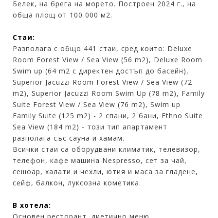
Белек, на брега на морето. Построен 2024 г., на
обща площ от 100 000 м2.
Стаи:
Разполага с общо 441 стаи, сред които: Deluxe
Room Forest View / Sea View (56 m2), Deluxe Room
Swim up (64 m2 с директен достъп до басейн),
Superior Jacuzzi Room Forest View / Sea View (72
m2), Superior Jacuzzi Room Swim Up (78 m2), Family
Suite Forest View / Sea View (76 m2), Swim up
Family Suite (125 m2) - 2 спани, 2 бани, Ethno Suite
Sea View (184 m2) - този тип апартамент
разполага със сауна и хамам.
Всички стаи са оборудвани климатик, телевизор,
телефон, кафе машина Nespresso, сет за чай,
сешоар, халати и чехли, ютия и маса за гладене,
сейф, балкон, луксозна кометика.
В хотела:
Основен ресторант, диетично меню,