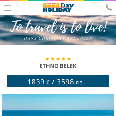
УЧЕНИЧЕСКИ ЕКСКУРЗИИ
ЕКСКУРЗИИ
ПОЧИВКИ
ЕКЗОТИКА
ХОТЕЛИ
ETHNO BELEK
САМОЛЕТНИ БИЛЕТИ
1839
/
3598
€
лв.
ЗА НАС
ИЗПРАТИ ЗАПИТВАНЕ
ЛИЦЕНЗ И ЗАСТРАХОВКА