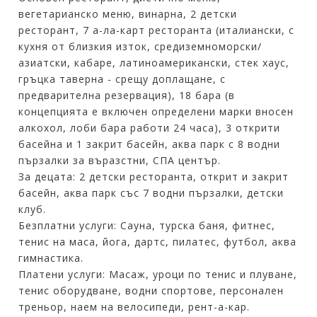
вегетарианско меню, винарна, 2 детски
ресторант, 7 а-ла-карт ресторанта (италиански, с
кухня от близкия изток, средиземноморски/
азиатски, кабаре, латиноамерикански, стек хаус,
гръцка таверна - срещу доплащане, с
предварителна резервация), 18 бара (в
концепцията е включен определени марки вносен
алкохол, лоби бара работи 24 часа), 3 открити
басейна и 1 закрит басейн, аква парк с 8 водни
пързалки за въразстни, СПА център.
За децата: 2 детски ресторанта, открит и закрит
басейн, аква парк със 7 водни пързалки, детски
клуб.
Безплатни услуги: Сауна, турска баня, фитнес,
тенис на маса, йога, дартс, пилатес, футбол, аква
гимнастика.
Платени услуги: Масаж, уроци по тенис и плуване,
тенис оборудване, водни спортове, персонален
треньор, наем на велосипеди, рент-а-кар.