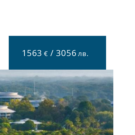
1563
/
3056
€
лв.