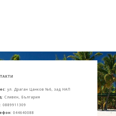
ТАКТИ
ес
: ул. Драган Цанков №6, зад НАП
д
: Сливен, България
M
: 0889911309
ефон
: 044640088