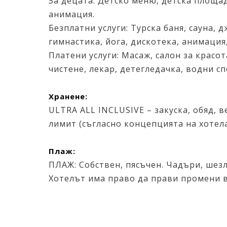
За децата: Детско меню, детска площадка
анимация.
Безплатни услуги: Турска баня, сауна, д
гимнастика, йога, дискотека, анимация
Платени услуги: Масаж, салон за красо
чистене, лекар, детегледачка, водни с
Хранене:
ULTRA ALL INCLUSIVE – закуска, обяд, 
лимит (съгласно концепцията на хотела
Плаж:
ПЛАЖ: Собствен, пясъчен. Чадъри, шезл
Хотелът има право да прави промени 