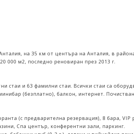
нталия, на 35 км от центъра на Анталия, в района
20 000 м2, последно реновиран през 2013 г.
ни стаи и 63 фамилни стаи. Всички стаи са оборуд
минибар (безплатно), балкон, интернет. Почистван
торанта (с предварителна резервация), 8 бара, VIP 
азини, Спа център, конферентни зали, паркинг.