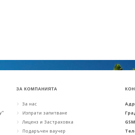
ЗА КОМПАНИЯТА
КОН
За нас
Адр
y“
Изпрати запитване
Гра
Лиценз и Застраховка
GS
Подаръчен ваучер
Тел