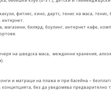
, бебешки клуб (0-3 г.), детски и тийнейджърски кл
жакузи, фитнес, кино, дартс, тенис на маса, тенис,
, интернет.
та, магазини, билярд, боулинг, интернет кафе, ко
портове.
вечеря на шведска маса, междинни хранения, алко
).
онги и матраци на плажа и при басейна – безплат
в концепцията, без да уведомява предварително 