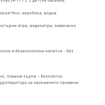
уб (4-17 г.), 2 детски басейна,
 баскетбол, аеробика, водна
мпютърни игри, видеоигри, химическо
холни и безалкохолни напитки - без
но, плажни кърпи – безплатно.
туроператора за наложените промени.