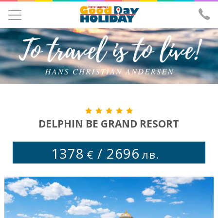
УЧЕНИЧЕСКИ ЕКСКУРЗИИ
ЕКСКУРЗИИ
ПОЧИВКИ
ЕКЗОТИКА
ХОТЕЛИ
DELPHIN BE GRAND RESORT
САМОЛЕТНИ БИЛЕТИ
1378
/
2696
€
лв.
ЗА НАС
ИЗПРАТИ ЗАПИТВАНЕ
ЛИЦЕНЗ И ЗАСТРАХОВКА