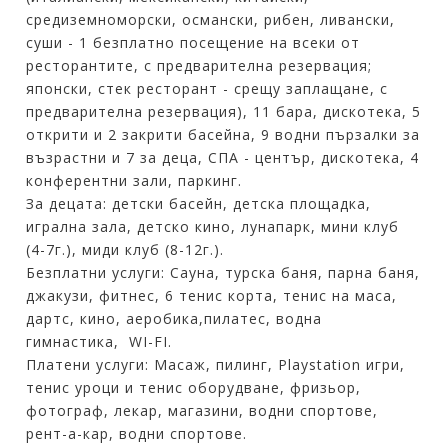
средиземноморски, османски, рибен, ливански,
суши - 1 безплатно посещение на всеки от
ресторантите, с предварителна резервация;
японски, стек ресторант - срещу заплащане, с
предварителна резервация), 11 бара, дискотека, 5
открити и 2 закрити басейна, 9 водни пързалки за
възрастни и 7 за деца, СПА - център, дискотека, 4
конферентни зали, паркинг.
За децата: детски басейн, детска площадка,
игрална зала, детско кино, лунапарк, мини клуб
(4-7г.), миди клуб (8-12г.).
Безплатни услуги: Сауна, турска баня, парна баня,
джакузи, фитнес, 6 тенис корта, тенис на маса,
дартс, кино, аеробика,пилатес, водна
гимнастика, WI-FI.
Платени услуги: Масаж, пилинг, Playstation игри,
тенис уроци и тенис оборудване, фризьор,
фотограф, лекар, магазини, водни спортове,
рент-а-кар, водни спортове.