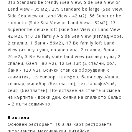
313 Standard be trendy (Sea View, Side Sea View or
Land View - 35 м2), 279 Standard be large (Sea View,
Side Sea View or Land View - 42 м2), 56 Superior be
romantic (Side Sea View or Land View - 32м2), 13
Superior be deluxe loft (Side Sea View or Land View -
42 м2), 110 Be family A Side Sea View (изглед море,
2 спални, 1 баня - 56м2), 17 Be family loft Land
View (изглед суша, на две нива, 2 спални, баня -
70 м2), 3 Be Family suite land view (изглед суша, 2
спални, баня - 80 м2), 12 Be suit (2 спални, хол,
баня - 123 м2). Всички стаи са оборудвани с
климатик, телевизор, телефон, баня с душ/вана,
сешоар, минибар (безплатен), сет за кафе/чай,
сейф (безплатен). Почистване на стаите и смяна
на кърпите - всеки ден, смяна на спалното бельо
– 2 пъти седмично.
В хотела:
Основен ресторант, 10 а-ла-карт ресторанта
(италиански, мексикански, китайски,