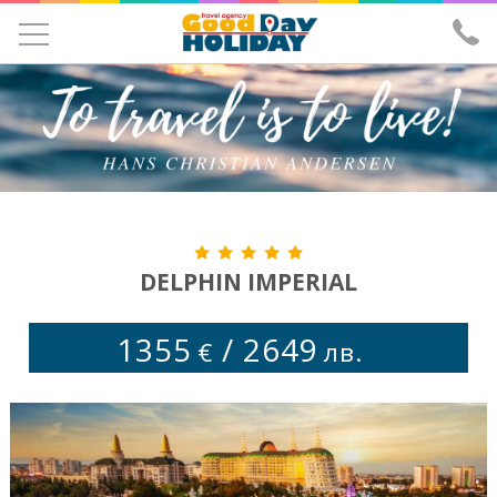
УЧЕНИЧЕСКИ ЕКСКУРЗИИ
ЕКСКУРЗИИ
ПОЧИВКИ
ЕКЗОТИКА
ХОТЕЛИ
DELPHIN IMPERIAL
САМОЛЕТНИ БИЛЕТИ
1355
/
2649
€
лв.
ЗА НАС
ИЗПРАТИ ЗАПИТВАНЕ
ЛИЦЕНЗ И ЗАСТРАХОВКА