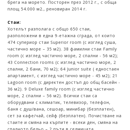
брега на морето. Посторен през 2012 г., с обща
площ 54.000 м2., реновиран 2014 г.
Стаи:
Хотелът разполага с общо 650 стаи,
разположени в една 9-етажна сграда, от които
474 супериор стаи Superior room (с изглед суша,
частично море – 35 м2). 38 фамилни стаи Family
room (с изглед частично море, 2 спални - 56 м2);
43 Connection rooms (с изглед частично море, 2
спални, 2 бани, 70 м2); 64 Junior suite ( едностаен
апартамент, с изглед частично море - 45 м2); 21
Lagoon room (с директен достъп до общ басейн -
36 м2). 9 Deluxe family room (с изглед частично
море, 2 спални – 56 м2). Всички стаи са
оборудвани с климатик, телевизор, телефон,
баня с душ/вана, сешоар, минибар (безплатен),
сет за кафе/чай, сейф (безплатен). Почистване на
стаите и смяна на кърпите - всеки ден, смяна на
спалното бельо – 2 пъти в седмицата.