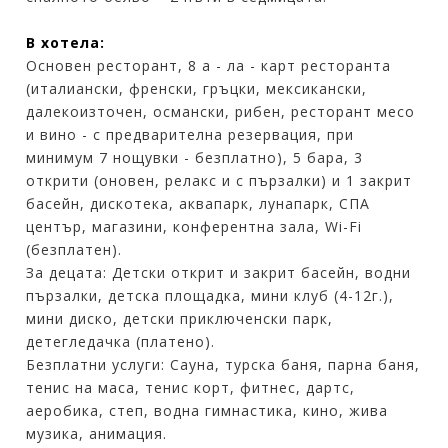
В хотела:
Основен ресторант, 8 а - ла - карт ресторанта
(италиански, френски, гръцки, мексикански,
далекоизточен, османски, рибен, ресторант месо
и вино - с предварителна резервация, при
минимум 7 нощувки - безплатно), 5 бара, 3
открити (оновен, релакс и с пързалки) и 1 закрит
басейн, дискотека, аквапарк, лунапарк, СПА
център, магазини, конферентна зала, Wi-Fi
(безплатен).
За децата: Детски открит и закрит басейн, водни
пързалки, детска площадка, мини клуб (4-12г.),
мини диско, детски приключенски парк,
детегледачка (платено).
Безплатни услуги: Сауна, турска баня, парна баня,
тенис на маса, тенис корт, фитнес, дартс,
аеробика, степ, водна гимнастика, кино, жива
музика, анимация.