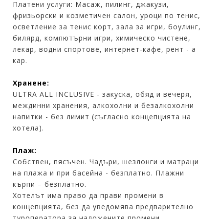
Платени услуги: Масаж, пилинг, джакузи,
фризьорски и козметичен салон, уроци по тенис,
осветление за тенис корт, зала за игри, боулинг,
билярд, компютърни игри, химическо чистене,
лекар, водни спортове, интернет-кафе, рент - а
кар.
Хранене:
ULTRA ALL INCLUSIVE - закуска, обяд и вечеря,
междинни хранения, алкохолни и безалкохолни
напитки - без лимит (съгласно концепцията на
хотела).
Плаж:
Собствен, пясъчен. Чадъри, шезлонги и матраци
на плажа и при басейна - безплатно. Плажни
кърпи – безплатно.
Хотелът има право да прави промени в
концепцията, без да уведомява предварително
туроператора за наложените промени.