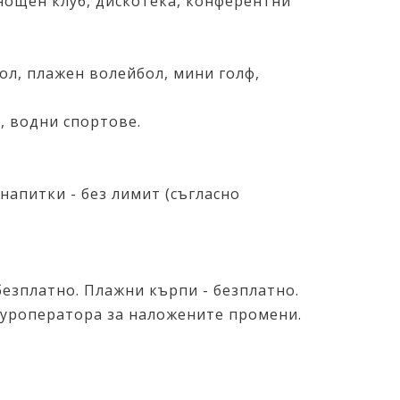
, нощен клуб, дискотека, конферентни
тбол, плажен волейбол, мини голф,
, водни спортове.
напитки - без лимит (съгласно
безплатно. Плажни кърпи - безплатно.
туроператора за наложените промени.