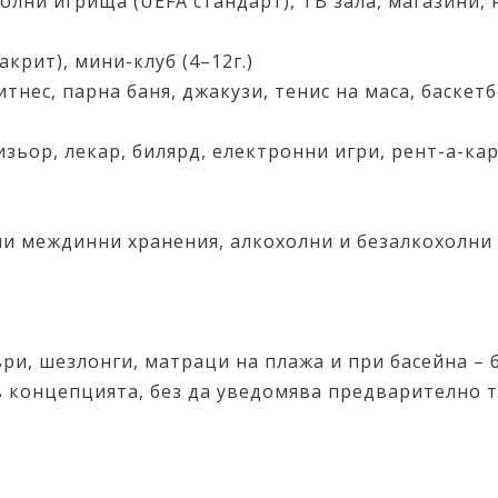
тболни игрища (UEFA стандарт), ТВ зала, магазини
акрит), мини-клуб (4–12г.)
фитнес, парна баня, джакузи, тенис на маса, баске
изьор, лекар, билярд, електронни игри, рент-а-кар
ени междинни хранения, алкохолни и безалкохолни 
ри, шезлонги, матраци на плажа и при басейна – 
в концепцията, без да уведомява предварително 