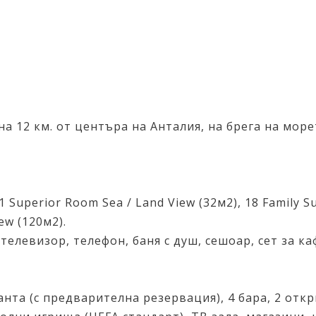
на 12 км. от центъра на Анталия, на брeгa на море
Superior Room Sea / Land View (32м2), 18 Family Sui
iew (120м2).
телевизор, телефон, баня с душ, сешоар, сет за ка
нта (с предварителна резервация), 4 бара, 2 откр