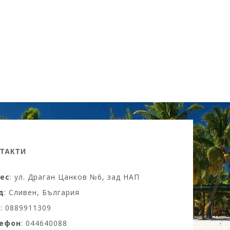
ТАКТИ
ес
: ул. Драган Цанков №6, зад НАП
д
: Сливен, България
M
: 0889911309
ефон
: 044640088