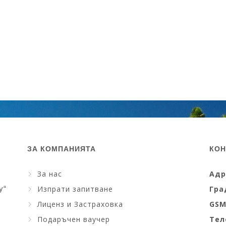
ЗА КОМПАНИЯТА
КОН
За нас
Адр
y“
Изпрати запитване
Гра
Лиценз и Застраховка
GS
Подаръчен ваучер
Тел