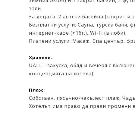
зимния сезон) и 1 закрит басейн, 2 фу
зали.
За децата: 2 детски басейна (открит и з
Безплатни услуги: Сауна, турска баня, 
интернет-кафе (+16г.), Wi-Fi (в лоби).
Платени услуги: Масаж, Спа център, фр
Хранене:
UALL - закуска, обяд и вечеря с включ
концепцията на хотела).
Плаж:
Собствен, пясъчно-чакълест плаж. Чадъ
Хотелът има право да прави промени 