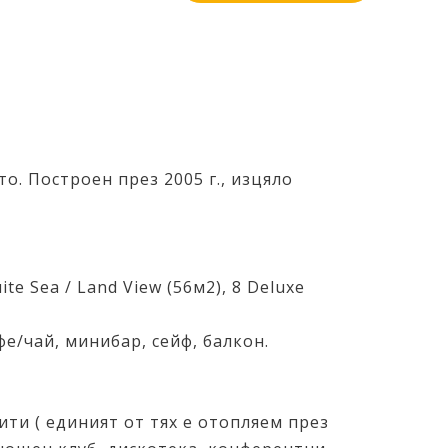
то. Построен през 2005 г., изцяло
te Sea / Land View (56м2), 8 Deluxe
фе/чай, минибар, сейф, балкон.
ити ( единият от тях е отопляем през