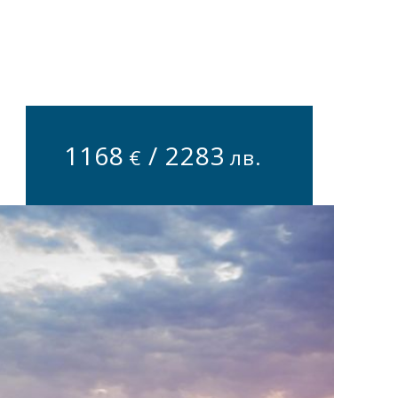
N
1168
/
2283
€
лв.