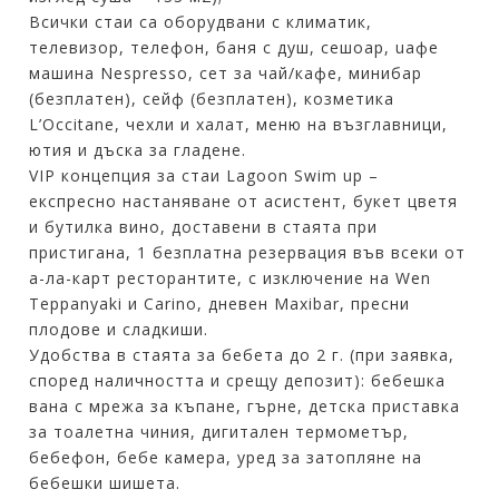
Всички стаи са оборудвани с климатик,
телевизор, телефон, баня с душ, сешоар, uафе
машина Nespresso, сет за чай/кафе, минибар
(безплатен), сейф (безплатен), козметика
L’Occitane, чехли и халат, меню на възглавници,
ютия и дъска за гладене.
VIP концепция за стаи Lagoon Swim up –
експресно настаняване от асистент, букет цветя
и бутилка вино, доставени в стаята при
пристигана, 1 безплатна резервация във всеки от
а-ла-карт ресторантите, с изключение на Wen
Teppanyaki и Carino, дневен Maxibar, пресни
плодове и сладкиши.
Удобства в стаята за бебета до 2 г. (при заявка,
според наличността и срещу депозит): бебешка
вана с мрежа за къпане, гърне, детска приставка
за тоалетна чиния, дигитален термометър,
бебефон, бебе камера, уред за затопляне на
бебешки шишета.