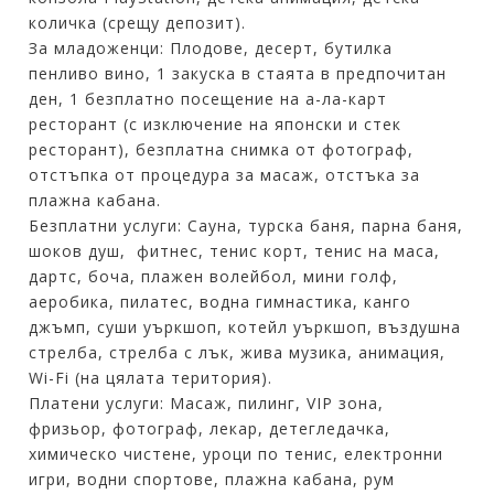
количка (срещу депозит).
За младоженци: Плодове, десерт, бутилка
пенливо вино, 1 закуска в стаята в предпочитан
ден, 1 безплатно посещение на а-ла-карт
ресторант (с изключение на японски и стек
ресторант), безплатна снимка от фотограф,
отстъпка от процедура за масаж, отстъка за
плажна кабана.
Безплатни услуги: Сауна, турска баня, парна баня,
шоков душ, фитнес, тенис корт, тенис на маса,
дартс, боча, плажен волейбол, мини голф,
аеробика, пилатес, водна гимнастика, канго
джъмп, суши уъркшоп, котейл уъркшоп, въздушна
стрелба, стрелба с лък, жива музика, анимация,
Wi-Fi (на цялата територия).
Платени услуги: Масаж, пилинг, VIP зона,
фризьор, фотограф, лекар, детегледачка,
химическо чистене, уроци по тенис, електронни
игри, водни спортове, плажна кабана, рум