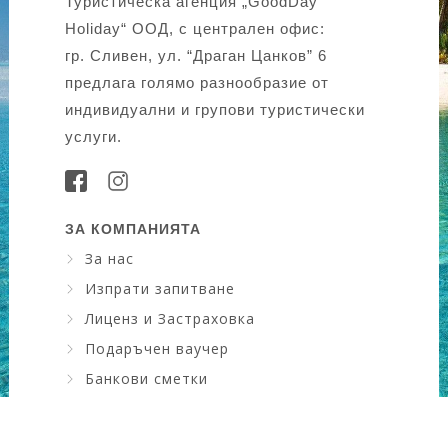
Туристическа агенция „GoodDay
Holiday“ ООД, с централен офис:
гр. Сливен, ул. “Драган Цанков” 6
предлага голямо разнообразие от
индивидуални и групови туристически
услуги.
ЗА КОМПАНИЯТА
За нас
Изпрати запитване
Лиценз и Застраховка
Подаръчен ваучер
Банкови сметки
Искам да науча повече ....