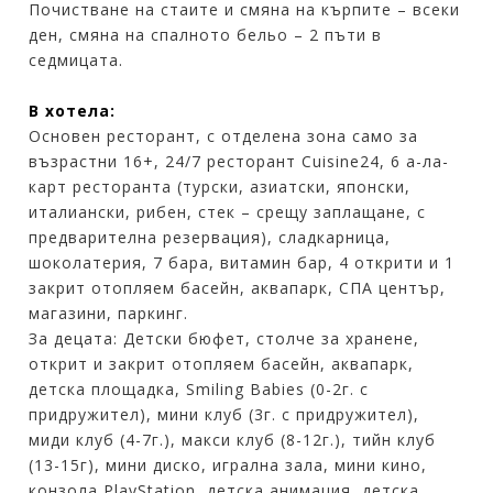
Почистване на стаите и смяна на кърпите – всеки
ден, смяна на спалното бельо – 2 пъти в
седмицата.
В хотела:
Основен ресторант, с отделена зона само за
възрастни 16+, 24/7 ресторант Cuisine24, 6 а-ла-
карт ресторанта (турски, азиатски, японски,
италиански, рибен, стек – срещу заплащане, с
предварителна резервация), сладкарница,
шоколатерия, 7 бара, витамин бар, 4 открити и 1
закрит отопляем басейн, аквапарк, СПА център,
магазини, паркинг.
За децата: Детски бюфет, столче за хранене,
открит и закрит отопляем басейн, аквапарк,
детска площадка, Smiling Babies (0-2г. с
придружител), мини клуб (3г. с придружител),
миди клуб (4-7г.), макси клуб (8-12г.), тийн клуб
(13-15г), мини диско, игрална зала, мини кино,
конзола PlayStation, детска анимация, детска