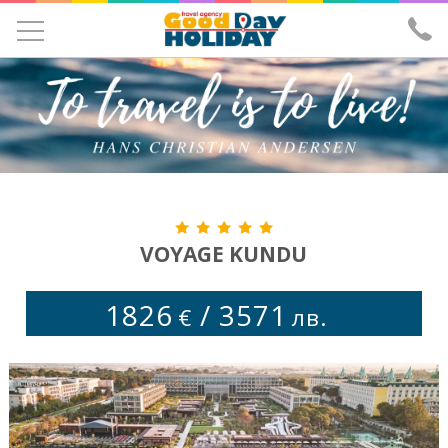
УЧЕНИЧЕСКИ ЕКСКУРЗИИ
ЕКСКУРЗИИ
ПОЧИВКИ
ЕКЗОТИКА
ХОТЕЛИ
VOYAGE KUNDU
САМОЛЕТНИ БИЛЕТИ
1826
/
3571
€
лв.
ЗА НАС
ИЗПРАТИ ЗАПИТВАНЕ
ЛИЦЕНЗ И ЗАСТРАХОВКА