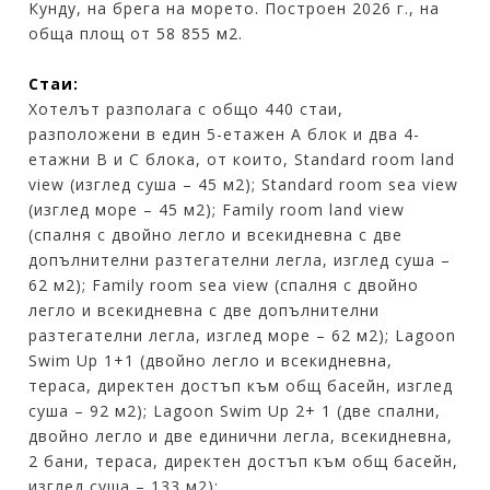
Кунду, на брега на морето. Построен 2026 г., на
обща площ от 58 855 м2.
Стаи:
Хотелът разполага с общо 440 стаи,
разположени в един 5-етажен А блок и два 4-
етажни B и C блока, от които, Standard room land
view (изглед суша – 45 м2); Standard room sea view
(изглед море – 45 м2); Family room land view
(спалня с двойно легло и всекидневна с две
допълнителни разтегателни легла, изглед суша –
62 м2); Family room sea view (спалня с двойно
легло и всекидневна с две допълнителни
разтегателни легла, изглед море – 62 м2); Lagoon
Swim Up 1+1 (двойно легло и всекидневна,
тераса, директен достъп към общ басейн, изглед
суша – 92 м2); Lagoon Swim Up 2+ 1 (две спални,
двойно легло и две единични легла, всекидневна,
2 бани, тераса, директен достъп към общ басейн,
изглед суша – 133 м2);