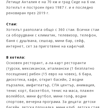
Летище Анталия е на 70 км и град Сиде на 6 км.
Хотелът е построен през 1987 г. и е последно
реновиран през 2019 г.
Стаи:
Хотелът разполага общо с 360 стаи. Всички стаи
са оборудвани с климатик, телевизор, телефон,
баня с душ/вана, сешоар, мини бар, сейф,
интернет, сет за приготвяне на кафе/чай.
В хотела:
Основен ресторант, а-ла-карт ресторанти
(турски, мексикански, италиански (1 безплатно
посещение) рибен (15 евро на човек), 6 бара,
дискотека, кафе, открит басейн, 2 водни
пързалки, амфитеатър, СПА център, анимация,
тенис корт, баскетбол, тенис на маса, плажен
волейбол, мини футбол, мини голф, водни
спортове, вечерна програма. За децата: детски
басейн, детска площадка, мини клуб, детска стая,