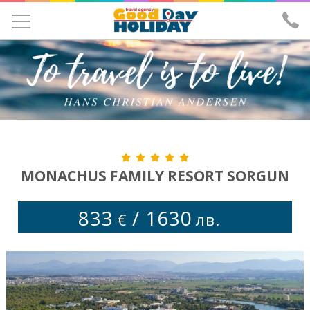
УЧЕНИЧЕСКИ ЕКСКУРЗИИ
ЕКСКУРЗИИ
ПОЧИВКИ
ЕКЗОТИКА
ХОТЕЛИ
MONACHUS FAMILY RESORT SORGUN
САМОЛЕТНИ БИЛЕТИ
833
/
1630
€
лв.
ЗА НАС
ИЗПРАТИ ЗАПИТВАНЕ
ЛИЦЕНЗ И ЗАСТРАХОВКА