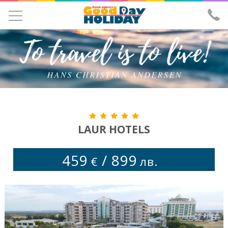
УЧЕНИЧЕСКИ ЕКСКУРЗИИ
ЕКСКУРЗИИ
ПОЧИВКИ
ЕКЗОТИКА
ХОТЕЛИ
LAUR HOTELS
САМОЛЕТНИ БИЛЕТИ
459
/
899
€
лв.
ЗА НАС
ИЗПРАТИ ЗАПИТВАНЕ
ЛИЦЕНЗ И ЗАСТРАХОВКА