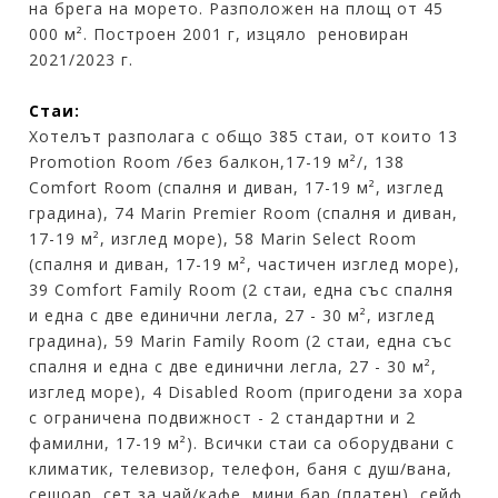
на брега на морето. Разположен на площ от 45
000 м². Построен 2001 г, изцяло реновиран
2021/2023 г.
Стаи:
Хотелът разполага с общо 385 стаи, от които 13
Promotion Room /без балкон,17-19 м²/, 138
Comfort Room (спалня и диван, 17-19 м², изглед
градина), 74 Marin Premier Room (спалня и диван,
17-19 м², изглед море), 58 Marin Select Room
(спалня и диван, 17-19 м², частичен изглед море),
39 Comfort Family Room (2 стаи, една със спалня
и една с две единични легла, 27 - 30 м², изглед
градина), 59 Marin Family Room (2 стаи, една със
спалня и една с две единични легла, 27 - 30 м²,
изглед море), 4 Disabled Room (пригодени за хора
с ограничена подвижност - 2 стандартни и 2
фамилни, 17-19 м²). Всички стаи са оборудвани с
климатик, телевизор, телефон, баня с душ/вана,
сешоар, сет за чай/кафе, мини бар (платен), сейф