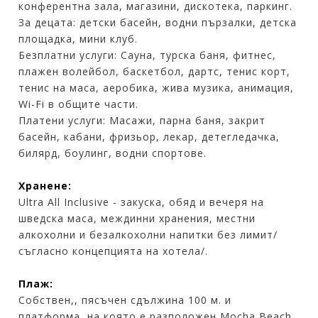
конферентна зала, магазини, дискотека, паркинг.
За децата: детски басейн, водни пързалки, детска
площадка, мини клуб.
Безплатни услуги: Сауна, турска баня, фитнес,
плажен волейбол, баскетбол, дартс, тенис корт,
тенис на маса, аеробика, жива музика, анимация,
Wi-Fi в общите части.
Платени услуги: Масажи, парна баня, закрит
басейн, кабани, фризьор, лекар, детегледачка,
билярд, боулинг, водни спортове.
Хранене:
Ultra All Inclusive - закуска, обяд и вечеря на
шведска маса, междинни хранения, местни
алкохолни и безалкохолни напитки без лимит/
съгласно концепцията на хотела/.
Плаж:
Собствен,, пясъчен сдължина 100 м. и
платформа, на която е разположен Mocha Beach