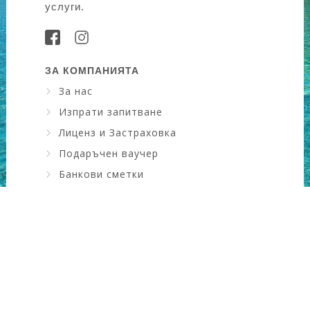
услуги.
ЗА КОМПАНИЯТА
За нас
Изпрати запитване
Лиценз и Застраховка
Подаръчен ваучер
Банкови сметки
Искам да науча повече ....
КОНТАКТИ
Адрес
: ул. Драган Цанков №6, зад НАП
Град
: Сливен, България
GSM
: 0889911309