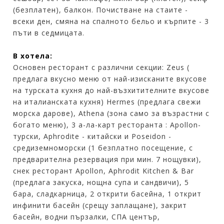
(безплатен), балкон. Почистване на стаите -
всеки ден, смяна на спалното бельо и кърпите - 3
пъти в седмицата.
В хотела:
Основен ресторант с различни секции: Zeus (
предлага вкусно меню от най-изисканите вкусове
на турската кухня до най-възхитителните вкусове
на италианската кухня) Hermes (предлага свежи
морска дарове), Athena (зона само за възрастни с
богато меню), 3 а-ла-карт ресторанта : Apollon-
турски, Aphrodite - китайски и Poseidon -
средиземноморски (1 безплатно посещение, с
предварителна резервация при мин. 7 нощувки),
снек ресторант Apollon, Aphrodit Kitchen & Bar
(предлага закуска, нощна супа и сандвичи), 5
бара, сладкарница, 2 открити басейна, 1 открит
инфинити басейн (срещу заплащане), закрит
басейн, водни пързалки, СПА център,