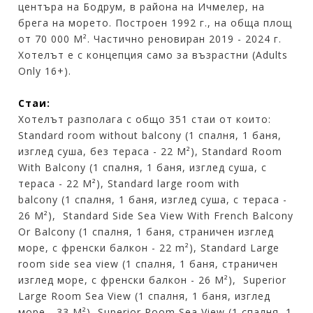
центъра на Бодрум, в района на Ичмелер, на
брега на морето. Построен 1992 г., на обща площ
от 70 000 М². Частично реновиран 2019 - 2024 г.
Хотелът е с концепция само за възрастни (Adults
Only 16+).
Стаи:
Хотелът разполага с общо 351 стаи от които:
Standard room without balcony (1 спалня, 1 баня,
изглед суша, без тераса - 22 М²), Standard Room
With Balcony (1 спалня, 1 баня, изглед суша, с
тераса - 22 М²), Standard large room with
balcony (1 спалня, 1 баня, изглед суша, с тераса -
26 М²), Standard Side Sea View With French Balcony
Or Balcony (1 спалня, 1 баня, страничен изглед
море, с френски балкон - 22 m²), Standard Large
room side sea view (1 спалня, 1 баня, страничен
изглед море, с френски балкон - 26 М²), Superior
Large Room Sea View (1 спалня, 1 баня, изглед
море - 33 М²), Superior Room Sea View (1 спалня, 1