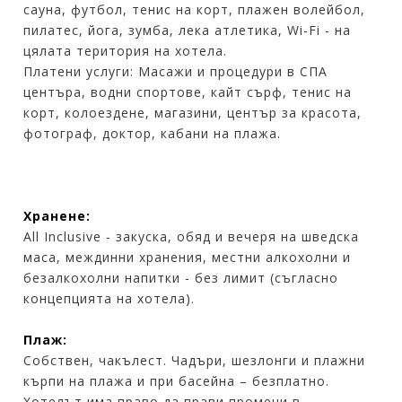
сауна, футбол, тенис на корт, плажен волейбол,
пилатес, йога, зумба, лека атлетика, Wi-Fi - на
цялата територия на хотела.
Платени услуги: Масажи и процедури в СПА
центъра, водни спортове, кайт сърф, тенис на
корт, колоездене, магазини, център за красота,
фотограф, доктор, кабани на плажа.
Хранене:
All Inclusive - закуска, обяд и вечеря на шведска
маса, междинни хранения, местни алкохолни и
безалкохолни напитки - без лимит (съгласно
концепцията на хотела).
Плаж:
Собствен, чакълест. Чадъри, шезлонги и плажни
кърпи на плажа и при басейна – безплатно.
Хотелът има право да прави промени в