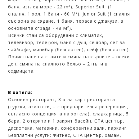
баня, изглед море - 22 m²), Superior Suit (1
спалня, 1 хол, 1 баня - 60 М²), Junior Suit (1 спалня
със зона за сядане, 1 баня, тераса с джакузи, в
основната сграда - 48 М²).
Всички стаи са оборудвани с климатик,
телевизор, телефон, баня с душ, сешоар, сет за
чай/кафе, минибар (безплатен), сейф (безплатен).
Почистване на стаите и смяна на кърпите – всеки
ден, смяна на спалното бельо – 2 пъти в
седмицата.
В хотела:
Основен ресторант, 3 а-ла-карт ресторанта
(турски, азиатски, – с предварителна резервация,
съгласно концепцията на хотела), сладкарница, 5
бара, 2 открити и 1 закрит басейн, СПА център,
дискотека, магазини, конферентни зали, паркинг.
Безплатни услуги: Фитнес, СПА център, хамам,