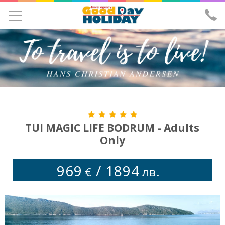
УЧЕНИЧЕСКИ ЕКСКУРЗИИ
ЕКСКУРЗИИ
ПОЧИВКИ
ЕКЗОТИКА
ХОТЕЛИ
TUI MAGIC LIFE BODRUM - Adults
Only
САМОЛЕТНИ БИЛЕТИ
ЗА НАС
969
/
1894
€
лв.
ИЗПРАТИ ЗАПИТВАНЕ
ЛИЦЕНЗ И ЗАСТРАХОВКА