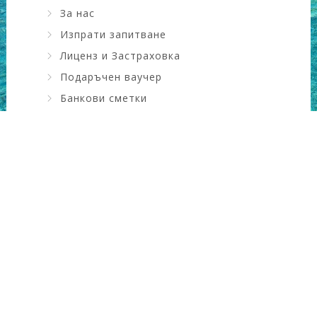
За нас
Изпрати запитване
Лиценз и Застраховка
Подаръчен ваучер
Банкови сметки
Искам да науча повече ....
КОНТАКТИ
Адрес
: ул. Драган Цанков №6, зад НАП
Град
: Сливен, България
GSM
: 0889911309
Телефон
: 044640088
Email
:
office@gooddayholiday.com
Copyright Good Day Holiday 2022