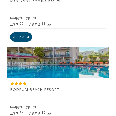
SUNPOINT FAMILY HOTEL
Бодрум, Турция
.07
.83
437
/
854
€
лв.
ДЕТАЙЛИ
BODRUM BEACH RESORT
Бодрум, Турция
.74
.15
437
/
856
€
лв.