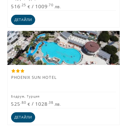
.25
.70
516
/
1009
€
лв.
ДЕТАЙЛИ
PHOENIX SUN HOTEL
Бодрум, Турция
.80
.38
525
/
1028
€
лв.
ДЕТАЙЛИ