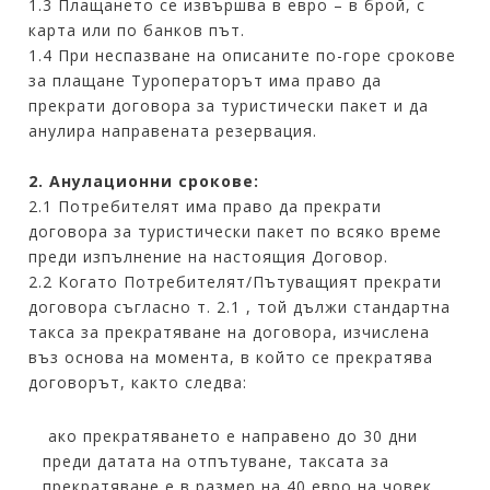
1.3 Плащането се извършва в евро – в брой, с
карта или по банков път.
1.4 При неспазване на описаните по-горе срокове
за плащане Туроператорът има право да
прекрати договора за туристически пакет и да
анулира направената резервация.
2. Анулационни срокове:
2.1 Потребителят има право да прекрати
договора за туристически пакет по всяко време
преди изпълнение на настоящия Договор.
2.2 Когато Потребителят/Пътуващият прекрати
договора съгласно т. 2.1 , той дължи стандартна
такса за прекратяване на договора, изчислена
въз основа на момента, в който се прекратява
договорът, както следва:
ако прекратяването е направено до 30 дни
преди датата на отпътуване, таксата за
прекратяване е в размер на 40 евро на човек.