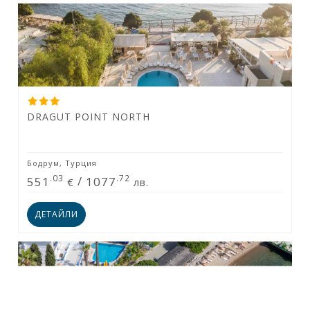
DRAGUT POINT NORTH
Бодрум, Турция
.03
.72
551
/
1077
€
лв.
ДЕТАЙЛИ