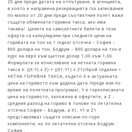
20 дни преди датата на отпътуване, в агенцията,
в която е направена резервацията /за записвания
по-малко от 20 дни преди съответния полет важи
същата обявената горивна такса, ако има
такава/. Цените на самолетните билети в тези
оферти са калкулирани при следните цени на
горивата на тон за 1 /една/ отсечка – София –
800 долара на тон, Бодрум – 800 долара на тон и
курс на евро към щатски долар 1,00 към 1,00.
Формулата за изчисляване на нетната горивна
такса е: ((X-Y) x Z) + ((X1-Y1) x Z1)/брой седалки =
НЕТНА ГОРИВНА ТАКСА, където X е актуалната
цена на горивото към дадена дата /преди или по
време на полетната програма/, Y е гореописаната
цена на горивото, заложена в офертите, а Z -
средния разход на гориво в тонове по летателна
отсечка София – Бодрум, а X1, Y1 и Z1
представляват същите описани по-горе
компоненти, но по летателна отсечка Бодрум -
София .