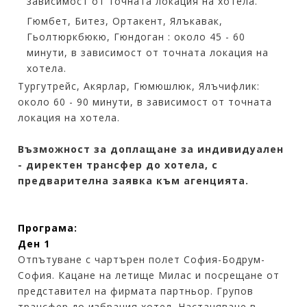
зависимост от точната локация на хотела.
Гюмбет, Битез, Ортакент, Ялъкавак,
Гьолтюркбюкю, Гюндоган : около 45 - 60
минути, в зависимост от точната локация на
хотела.
Тургутрейс, Акярлар, Гюмюшлюк, Ялъчифлик:
около 60 - 90 минути, в зависимост от точната
локация на хотела.
Възможност за доплащане за индивидуален
- директен трансфер до хотела, с
предварителна заявка към агенцията.
Програма:
Ден 1
Отпътуване с чартърен полет София-Бодрум-
София. Кацане на летище Милас и посрещане от
представител на фирмата партньор. Групов
трансфер до избрания хотел. Настаняване в