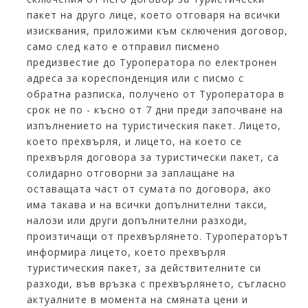
пакет на друго лице, което отговаря на всички
изисквания, приложими към сключения договор,
само след като е отправил писмено
предизвестие до Туроператора по електронен
адреса за кореспонденция или с писмо с
обратна разписка, получено от Туроператора в
срок не по - късно от 7 дни преди започване на
изпълнението на туристическия пакет. Лицето,
което прехвърля, и лицето, на което се
прехвърля договора за туристически пакет, са
солидарно отговорни за заплащане на
оставащата част от сумата по договора, ако
има такава и на всички допълнителни такси,
налози или други допълнителни разходи,
произтичащи от прехвърлянето. Туроператорът
информира лицето, което прехвърля
туристическия пакет, за действителните си
разходи, във връзка с прехвърлянето, съгласно
актуалните в момента на смяната цени и