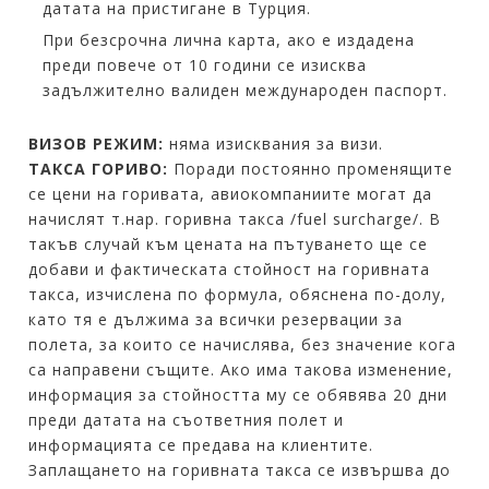
датата на пристигане в Турция.
При безсрочна лична карта, ако е издадена
преди повече от 10 години се изисква
задължително валиден международен паспорт.
ВИЗОВ РЕЖИМ:
няма изисквания за визи.
ТАКСА ГОРИВО:
Поради постоянно променящите
се цени на горивата, авиокомпаниите могат да
начислят т.нар. горивна такса /fuel surcharge/. В
такъв случай към цената на пътуването ще се
добави и фактическата стойност на горивната
такса, изчислена по формула, обяснена по-долу,
като тя е дължима за всички резервации за
полета, за които се начислява, без значение кога
са направени същите. Ако има такова изменение,
информация за стойността му се обявява 20 дни
преди датата на съответния полет и
информацията се предава на клиентите.
Заплащането на горивната такса се извършва до