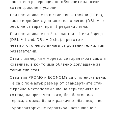
заплатена резервация по обявените за всеки
хотел срокове и условия.
При настаняването в стаи тип – тройни (TRPL),
както и двойни с допълнително легло (DBL + ex.
bed), не се гарантират 3 редовни легла.
При настаняване на 2 възрастни с 1 или 2 деца
(DBL + 1 chd; DBL + 2 chd), третото и
четвъртото легло винаги са допълнителни, тип
разтегателни.
Стаи с изглед към морето, се гарантират само в
хотелите, в които има обявено доплащане за
такъв тип стая.
Стаи тип PROMO и ECONOMY са с по-ниска цена.
Те са с по-малък размер от стандартните стаи,
с крайно местоположение на територията на
хотела, на приземен етаж, без балкон или
тераса, с малка баня и различно обзавеждане.
Туроператорът не гарантира настаняване в