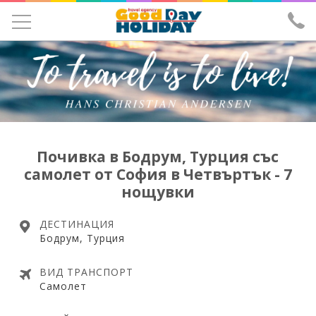
УЧЕНИЧЕСКИ ЕКСКУРЗИИ
ЕКСКУРЗИИ
ПОЧИВКИ
ЕКЗОТИКА
Почивка в Бодрум, Турция със
самолет от София в Четвъртък - 7
ХОТЕЛИ
нощувки
САМОЛЕТНИ БИЛЕТИ
ДЕСТИНАЦИЯ
ЗА НАС
Бодрум, Турция
ИЗПРАТИ ЗАПИТВАНЕ
ВИД ТРАНСПОРТ
Самолет
ЛИЦЕНЗ И ЗАСТРАХОВКА