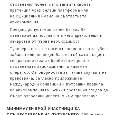
съответния полет, като заявите своята
претенция чрез онлайн платформа или
на официалния имейл на съответната
авиокомпания.
Предвид допустимия ръчен багаж, Ви
съветваме да поставите в него дрехи, вещи и
лекарства от първа необходимост.
Туроператорът не носи отговорност за загубен,
забавен или повреден багаж, тъй като същият
се транспортира и обработва изцяло от
съответната авиокомпания и наземен
оператор. Отговорността за такива случаи е на
превозвача, съгласно приложимите
международни конвенции и вътрешни правила
на авиокомпанията. Всички претенции следва да
бъдат отправяни директно към превозвача.
МИНИМАЛЕН БРОЙ УЧАСТНИЦИ ЗА
ОСЪЩЕСТВЯВАНЕ НА ПЪТУВАНЕТО:
100 човека.