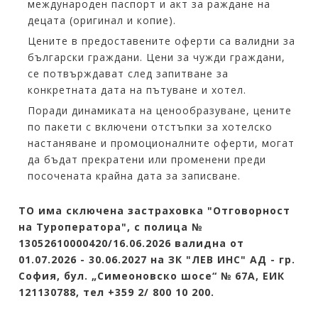
международен паспорт и акт за раждане на
децата (оригинал и копие).
Цените в предоставените оферти са валидни за
български граждани. Цени за чужди граждани,
се потвърждават след запитване за
конкретната дата на пътуване и хотел.
Поради динамиката на ценообразуване, цените
по пакети с включени отстъпки за хотелско
настаняване и промоционалните оферти, могат
да бъдат прекратени или променени преди
посочената крайна дата за записване.
ТO има сключена застраховка "Отговорност
на Туроператора", с полица №
13052610000420/16.06.2026 валидна от
01.07.2026 - 30.06.2027 на ЗК "ЛЕВ ИНС" АД - гр.
София, бул. „Симеоновско шосе“ № 67А, ЕИК
121130788, тел +359 2/ 800 10 200.