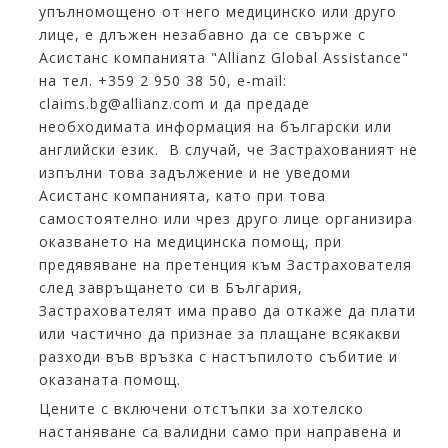
упълномощено от него медицинско или друго
лице, е длъжен незабавно да се свърже с
Асистанс компанията "Allianz Global Assistance"
на тел. +359 2 950 38 50, е-mail:
claims.bg@allianz.com и да предаде
необходимата информация на български или
английски език. В случай, че Застрахованият не
изпълни това задължение и не уведоми
Асистанс компанията, като при това
самостоятелно или чрез друго лице организира
оказването на медицинска помощ, при
предявяване на претенция към Застрахователя
след завръщането си в България,
Застрахователят има право да откаже да плати
или частично да признае за плащане всякакви
разходи във връзка с настъпилото събитие и
оказаната помощ.
Цените с включени отстъпки за хотелско
настаняване са валидни само при направена и