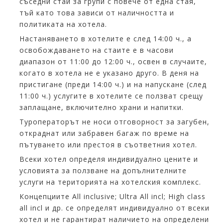
съседни стаи за групи с повече от една стая,
тъй като това зависи от наличността и
политиката на хотела.
Настаняването в хотелите е след 14:00 ч., а
освобождаването на стаите е в часови
диапазон от 11:00 до 12:00 ч., освен в случаите,
когато в хотела не е указано друго. В деня на
пристигане (преди 14:00 ч.) и на напускане (след
11:00 ч.) услугите в хотелите се ползват срещу
заплащане, включително храни и напитки.
Туроператорът не носи отговорност за загубен,
откраднат или забравен багаж по време на
пътуването или престоя в съответния хотел.
Всеки хотел определя индивидуално цените и
условията за ползване на допълнителните
услуги на територията на хотелския комплекс.
Концепциите All inclusive; Ultra All incl; High class
all incl и др. се определят индивидуално от всеки
хотел и не гарантират наличието на определени