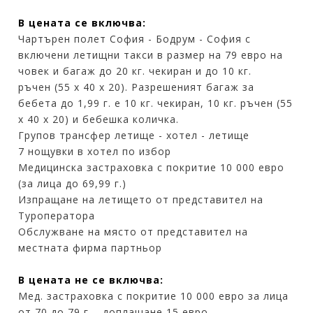
В цената се включва:
Чартърен полет София - Бодрум - София с
включени летищни такси в размер на 79 евро на
човек и багаж до 20 кг. чекиран и до 10 кг.
ръчен (55 х 40 х 20). Разрешеният багаж за
бебета до 1,99 г. е 10 кг. чекиран, 10 кг. ръчен (55
х 40 х 20) и бебешка количка.
Групов трансфер летище - хотел - летище
7 нощувки в хотел по избор
Медицинска застраховка с покритие 10 000 евро
(за лица до 69,99 г.)
Изпращане на летището от представител на
Туроператора
Обслужване на място от представител на
местната фирма партньор
В цената не се включва:
Мед. застраховка с покритие 10 000 евро за лица
от 70 до 79 г. - доплащане 15 евро