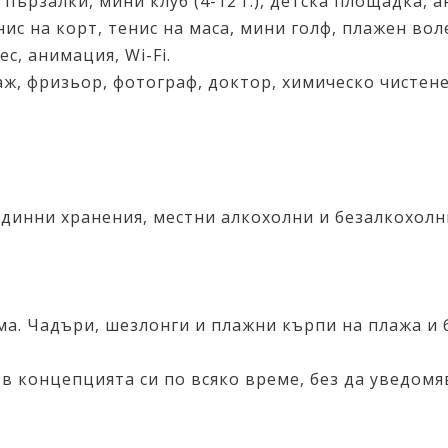
 пързалки, мини клуб (4-12 г.), детска площадка, 
нис на корт, тенис на маса, мини голф, плажен вол
с, анимация, Wi-Fi.
саж, фризьор, фотограф, доктор, химическо чистен
 междинни хранения, местни алкохолни и безалкохо
ма. Чадъри, шезлонги и плажни кърпи на плажа и 
в концепцията си по всяко време, без да уведом