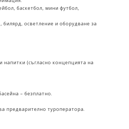
анимация.
ейбол, баскетбол, мини футбол,
е, билярд, осветление и оборудване за
лни напитки (съгласно концепцията на
басейна – безплатно.
ява предварително туроператора.