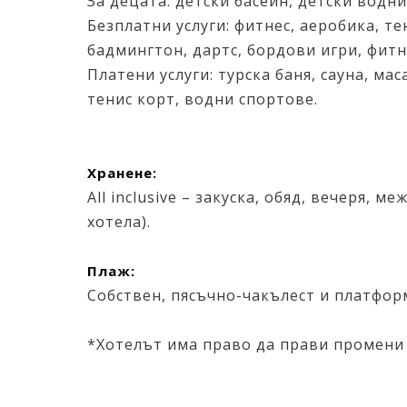
За децата: детски басейн, детски водни
Безплатни услуги: фитнес, аеробика, те
бадмингтон, дартс, бордови игри, фитне
Платени услуги: турска баня, сауна, ма
тенис корт, водни спортове.
Хранене:
All inclusive – закуска, обяд, вечеря,
хотела).
Плаж:
Собствен, пясъчно-чакълест и платфор
*Хотелът има право да прави промени 