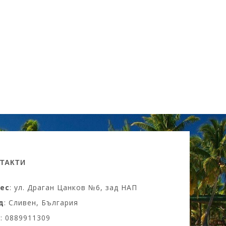
ТАКТИ
ес
: ул. Драган Цанков №6, зад НАП
д
: Сливен, България
M
: 0889911309