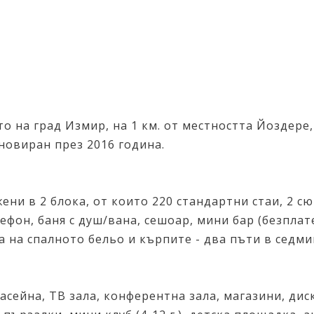
о на град Измир, на 1 км. от местността Йоздере, 
новиран през 2016 година.
ени в 2 блока, от които 220 стандартни стаи, 2 сю
фон, баня с душ/вана, сешоар, мини бар (безплате
на на спалното бельо и кърпите - два пъти в седми
асейна, TВ зала, конферентна зала, магазини, дис