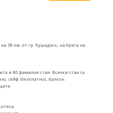
на 38 км. от гр. Кушадасъ, на брега на
ита и 80 фамилни стаи. Всички стаи са
н), сейф (безплатно), балкон.
цата.
котека.